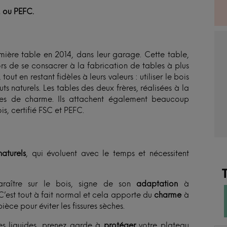
, ou PEFC.
remière table en 2014, dans leur garage. Cette table,
ors de se consacrer à la fabrication de tables à plus
out en restant fidèles à leurs valeurs : utiliser le bois
s naturels. Les tables des deux frères, réalisées à la
ines de charme. Ils attachent également beaucoup
s, certifié FSC et PEFC.
aturels
, qui évoluent avec le temps et nécessitent
raître sur le bois, signe de son
adaptation
à
C’est tout à fait normal et cela apporte du
charme
à
ièce pour éviter les fissures sèches.
es liquides, prenez garde à
protéger
votre plateau