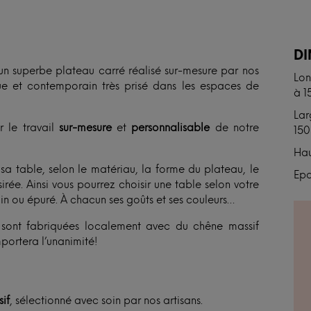
N
D
un superbe plateau carré réalisé sur-mesure par nos
Lon
ue et contemporain très prisé dans les espaces de
à 1
Lar
r le travail
sur-mesure
et
personnalisable
de notre
150
Hau
 table, selon le matériau, la forme du plateau, le
Epa
rée. Ainsi vous pourrez choisir une table selon votre
ain ou épuré. À chacun ses goûts et ses couleurs…
et sont fabriquées localement avec du chêne massif
portera l’unanimité!
if
, sélectionné avec soin par nos artisans.