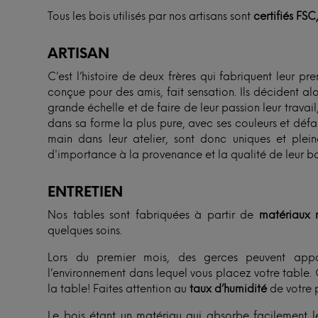
Tous les bois utilisés par nos artisans sont
certifiés FSC
ARTISAN
C’est l’histoire de deux frères qui fabriquent leur p
conçue pour des amis, fait sensation. Ils décident al
grande échelle et de faire de leur passion leur travail, t
dans sa forme la plus pure, avec ses couleurs et défaut
main dans leur atelier, sont donc uniques et ple
d'importance à la provenance et la qualité de leur boi
ENTRETIEN
Nos tables sont fabriquées à partir de
matériaux n
quelques soins.
Lors du premier mois, des gerces peuvent appa
l’environnement dans lequel vous placez votre table. 
la table! Faites attention au
taux d’humidité
de votre p
Le bois étant un matériau qui absorbe facilement l