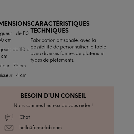
IMENSIONS
CARACTÉRISTIQUES
TECHNIQUES
gueur : de 110
50 cm
Fabrication artisanale, avec la
possibilité de personnaliser la table
geur : de 110 à
avec diverses formes de plateau et
 cm
types de piétements.
teur : 76 cm
isseur : 4 cm
BESOIN D'UN CONSEIL
Nous sommes heureux de vous aider !
Chat
hello@formelab.com