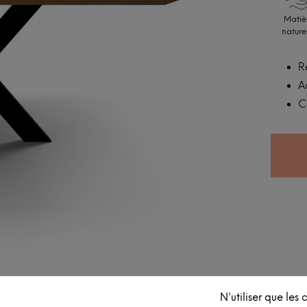
Matiè
nature
R
A
C
N'utiliser que les