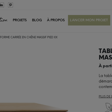
tion
PROJETS
BLOG
À PROPOS
LANCER MON PROJET
 FORME CARRÉE EN CHÊNE MASSIF PIED XX
TAB
MASS
À part
La tabl
démarqu
contem
PLUS DE 