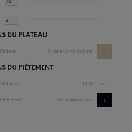
NS DU PLATEAU
 Plateau
Chêne vernis naturel
+
S DU PIÈTEMENT
 Piètement
10x4
+
u Piètement
Thermolaque noir
+