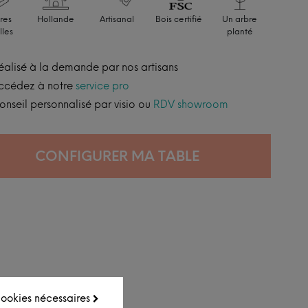
res
Hollande
Artisanal
Bois certifié
Un arbre
lles
planté
éalisé à la demande par nos artisans
ccédez à notre
service pro
onseil personnalisé par visio ou
RDV showroom
CONFIGURER MA TABLE
 cookies nécessaires