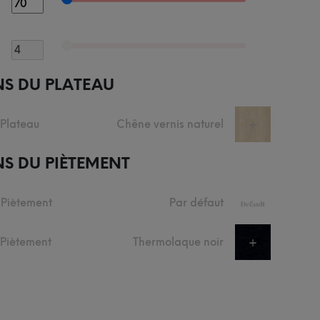
NS DU PLATEAU
 Plateau
Chêne vernis naturel
+
S DU PIÈTEMENT
 Piètement
Par défaut
+
u Piètement
Thermolaque noir
+