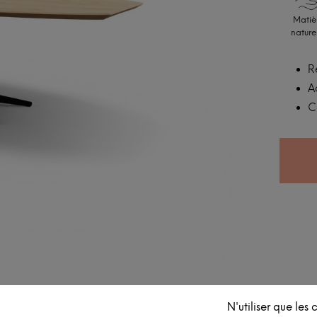
Matiè
nature
R
A
C
N'utiliser que les