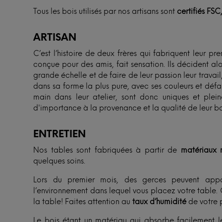
Tous les bois utilisés par nos artisans sont
certifiés FSC
ARTISAN
C’est l’histoire de deux frères qui fabriquent leur p
conçue pour des amis, fait sensation. Ils décident al
grande échelle et de faire de leur passion leur travail, t
dans sa forme la plus pure, avec ses couleurs et défaut
main dans leur atelier, sont donc uniques et ple
d'importance à la provenance et la qualité de leur boi
ENTRETIEN
Nos tables sont fabriquées à partir de
matériaux n
quelques soins.
Lors du premier mois, des gerces peuvent appa
l’environnement dans lequel vous placez votre table. 
la table! Faites attention au
taux d’humidité
de votre p
Le bois étant un matériau qui absorbe facilement l