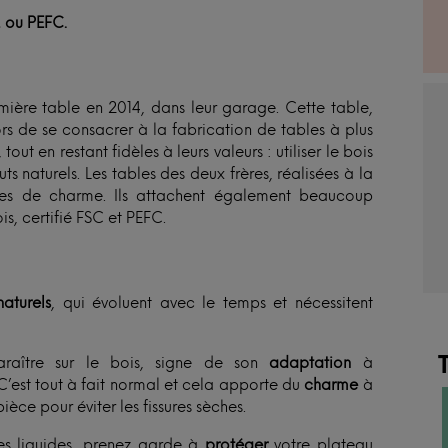
, ou PEFC.
remière table en 2014, dans leur garage. Cette table,
ors de se consacrer à la fabrication de tables à plus
out en restant fidèles à leurs valeurs : utiliser le bois
s naturels. Les tables des deux frères, réalisées à la
ines de charme. Ils attachent également beaucoup
s, certifié FSC et PEFC.
aturels
, qui évoluent avec le temps et nécessitent
raître sur le bois, signe de son
adaptation
à
C’est tout à fait normal et cela apporte du
charme
à
ièce pour éviter les fissures sèches.
es liquides, prenez garde à
protéger
votre plateau