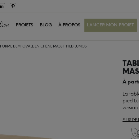
tion
PROJETS
BLOG
À PROPOS
LANCER MON PROJET
 FORME DEMI OVALE EN CHÊNE MASSIF PIED LUMOS
TAB
MAS
À part
La tab
pied Lu
version 
PLUS DE 