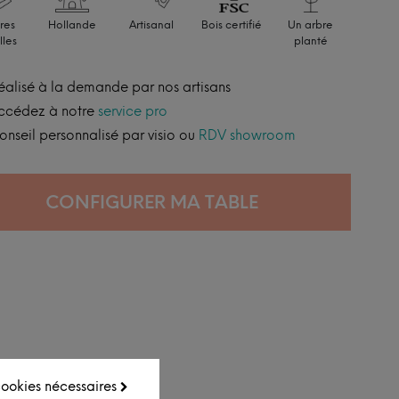
res
Hollande
Artisanal
Bois certifié
Un arbre
lles
planté
éalisé à la demande par nos artisans
ccédez à notre
service pro
onseil personnalisé par visio ou
RDV showroom
CONFIGURER MA TABLE
 cookies nécessaires