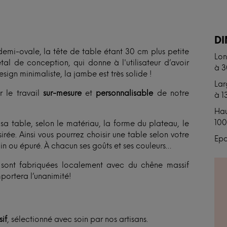
N
D
demi-ovale, la tête de table étant 30 cm plus petite
Lon
al de conception, qui donne à l'utilisateur d’avoir
à 
gn minimaliste, la jambe est très solide !
Lar
r le travail
sur-mesure
et
personnalisable
de notre
à 1
Hau
10
 table, selon le matériau, la forme du plateau, le
rée. Ainsi vous pourrez choisir une table selon votre
Epa
ain ou épuré. À chacun ses goûts et ses couleurs…
et sont fabriquées localement avec du chêne massif
portera l’unanimité!
if
, sélectionné avec soin par nos artisans.