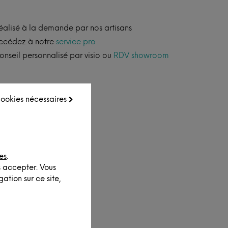
éalisé à la demande par nos artisans
ccédez à notre
service pro
onseil personnalisé par visio ou
RDV showroom
 cookies nécessaires
es
.
s accepter. Vous
ation sur ce site,