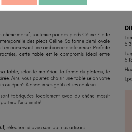
N
D
 chêne massif, soutenue par des pieds Céline. Cette
Lon
intemporelle des pieds Céline. Sa forme demi ovale
à 
t en conservant une ambiance chaleureuse. Parfaite
Lar
ractées, cette table est le compromis idéal entre
à 1
Hau
 table, selon le matériau, la forme du plateau, le
rée. Ainsi vous pourrez choisir une table selon votre
Epa
ain ou épuré. À chacun ses goûts et ses couleurs…
et sont fabriquées localement avec du chêne massif
portera l’unanimité!
if
, sélectionné avec soin par nos artisans.