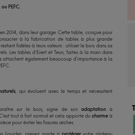
, ou PEFC.
e en 2014, dans leur garage. Cette table, conçue pour
consacrer à la fabrication de tables à plus grande
restant fidèles à leurs valeurs : utiliser le bois dans sa
els. Les tables d'Evert et Teun, faites à la main dans
 Ils attachent également beaucoup d'importance à la
PEFC.
aturels
, qui évoluent avec le temps et nécessitent
raître sur le bois, signe de son
adaptation
à
C’est tout à fait normal et cela apporte du
charme
à
ièce pour éviter les fissures sèches.
es liquides, prenez garde à
protéger
votre plateau