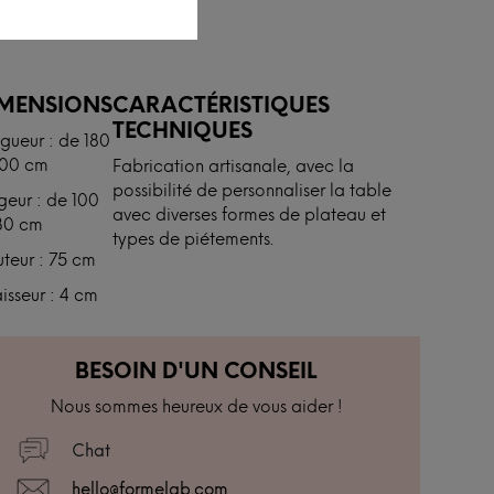
IMENSIONS
CARACTÉRISTIQUES
TECHNIQUES
gueur : de 180
300 cm
Fabrication artisanale, avec la
possibilité de personnaliser la table
geur : de 100
avec diverses formes de plateau et
30 cm
types de piétements.
teur : 75 cm
isseur : 4 cm
BESOIN D'UN CONSEIL
Nous sommes heureux de vous aider !
Chat
hello@formelab.com