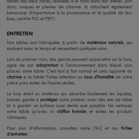
tables des deux frères, réalisées à la main dans leur atelier, sont
donc uniques et pleines de charme. Ils attachent également
beaucoup d'importance à la provenance et la qualité de leur
bois, certifié FSC et PEFC.
ENTRETIEN
Nos tables sont fabriquées à partir de
matériaux naturels
, qui
évoluent avec le temps et nécessitent quelques soins.
Lors du premier mois, des gerces peuvent apparaître sur le bois,
signe de son
adaptation
à l’environnement dans lequel vous
placez votre table. C’est tout à fait normal et cela apporte du
charme
à la table! Faites attention au
taux d’humidité
de votre
pièce pour éviter les fissures sèches.
Le bois étant un matériau qui absorbe facilement les liquides,
prenez garde à
protéger
votre plateau avec des sets de table
et à garder sa surface aussi sèche que possible. Ne nettoyez
votre table qu’avec un
chiffon humide
, et évitez les produits
chimiques.
Pour plus d’informations, consultez notre
FAQ
et nos
fiches
d’entretien
.