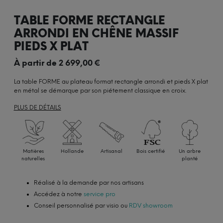
TABLE FORME RECTANGLE
ARRONDI EN CHÊNE MASSIF
PIEDS X PLAT
À partir de
2 699,00
€
La table FORME au plateau format rectangle arrondi et pieds X plat
en métal se démarque par son piétement classique en croix.
PLUS DE DÉTAILS
Matières
Hollande
Artisanal
Bois certifié
Un arbre
naturelles
planté
Réalisé à la demande par nos artisans
Accédez à notre
service pro
Conseil personnalisé par visio ou
RDV showroom