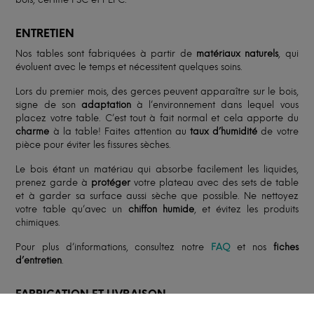
ENTRETIEN
Nos tables sont fabriquées à partir de
matériaux naturels
, qui
évoluent avec le temps et nécessitent quelques soins.
Lors du premier mois, des gerces peuvent apparaître sur le bois,
signe de son
adaptation
à l’environnement dans lequel vous
placez votre table. C’est tout à fait normal et cela apporte du
charme
à la table! Faites attention au
taux d’humidité
de votre
pièce pour éviter les fissures sèches.
Le bois étant un matériau qui absorbe facilement les liquides,
prenez garde à
protéger
votre plateau avec des sets de table
et à garder sa surface aussi sèche que possible. Ne nettoyez
votre table qu’avec un
chiffon humide
, et évitez les produits
chimiques.
Pour plus d’informations, consultez notre
FAQ
et nos
fiches
d’entretien
.
FABRICATION ET LIVRAISON