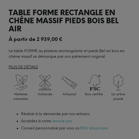
TABLE FORME RECTANGLE EN
CHÊNE MASSIF PIEDS BOIS BEL
AIR
À partir de
2 939,00
€
La table FORME au plateau rectangulaire et pieds Bel air bois en
chêne massif se démarque par son piétement original.
PLUS DE DÉTAILS
Matières
Hollande
Artisanal
Bois certifié
Un arbre
naturelles
planté
Réalisé à la demande par nos artisans
Accédez à notre
service pro
Conseil personnalisé par visio ou
RDV showroom