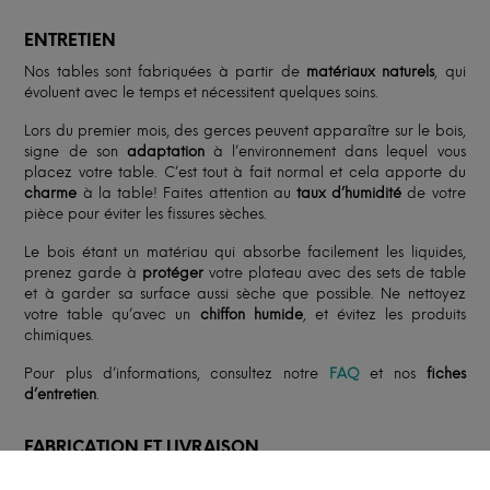
ENTRETIEN
Nos tables sont fabriquées à partir de
matériaux naturels
, qui
évoluent avec le temps et nécessitent quelques soins.
Lors du premier mois, des gerces peuvent apparaître sur le bois,
signe de son
adaptation
à l’environnement dans lequel vous
placez votre table. C’est tout à fait normal et cela apporte du
charme
à la table! Faites attention au
taux d’humidité
de votre
pièce pour éviter les fissures sèches.
Le bois étant un matériau qui absorbe facilement les liquides,
prenez garde à
protéger
votre plateau avec des sets de table
et à garder sa surface aussi sèche que possible. Ne nettoyez
votre table qu’avec un
chiffon humide
, et évitez les produits
chimiques.
Pour plus d’informations, consultez notre
FAQ
et nos
fiches
d’entretien
.
FABRICATION ET LIVRAISON
Le délai moyen est de
8 à 12 semaines
à compter du