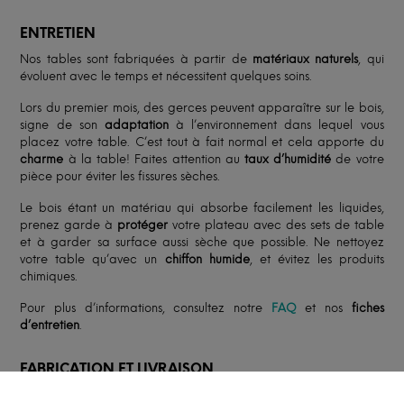
ENTRETIEN
Nos tables sont fabriquées à partir de
matériaux naturels
, qui
évoluent avec le temps et nécessitent quelques soins.
Lors du premier mois, des gerces peuvent apparaître sur le bois,
signe de son
adaptation
à l’environnement dans lequel vous
placez votre table. C’est tout à fait normal et cela apporte du
charme
à la table! Faites attention au
taux d’humidité
de votre
pièce pour éviter les fissures sèches.
Le bois étant un matériau qui absorbe facilement les liquides,
prenez garde à
protéger
votre plateau avec des sets de table
et à garder sa surface aussi sèche que possible. Ne nettoyez
votre table qu’avec un
chiffon humide
, et évitez les produits
chimiques.
Pour plus d’informations, consultez notre
FAQ
et nos
fiches
d’entretien
.
FABRICATION ET LIVRAISON
Le délai moyen est de
8 à 12 semaines
à compter du