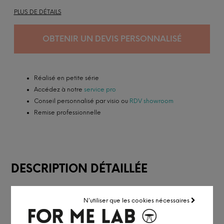
PLUS DE DÉTAILS
OBTENIR UN DEVIS PERSONNALISÉ
Réalisé en petite série
Accédez à notre
service pro
Conseil personnalisé par visio ou
RDV showroom
Remise professionnelle
DESCRIPTION DÉTAILLÉE
INFORMATION ET PERSONNALISATION
N'utiliser que les cookies nécessaires
La table lounge Swim se démarque par l’anse au centre du
plateau qui permet de la déplacer facilement. Parfaite pour un