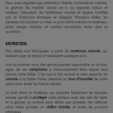
lieux aussi singuliers que ambitieux. Mobile, conviviale et colorée,
la gamme de mobilier donne vie à vos espaces indoor et
outdoor. Découlant de l’esthétique courbe et légère insufflée
par la Directrice Artistique et designer Margaux Keller, les
meubles ont vocation à créer un pont entre intérieur et extérieur,
entre design d’auteur et confort accessible, entre rêve et
quotidien…
ENTRETIEN
Nos tables sont fabriquées à partir de
matériaux naturels
, qui
évoluent avec le temps et nécessitent quelques soins.
Lors du premier mois, des gerces peuvent apparaître sur le bois,
signe de son
adaptation
à l’environnement dans lequel vous
placez votre table. C’est tout à fait normal et cela apporte du
charme
à la table! Faites attention au
taux d’humidité
de votre
pièce pour éviter les fissures sèches.
Le bois étant un matériau qui absorbe facilement les liquides,
prenez garde à
protéger
votre plateau avec des sets de table
et à garder sa surface aussi sèche que possible. Ne nettoyez
votre table qu’avec un
chiffon humide
, et évitez les produits
chimiques.