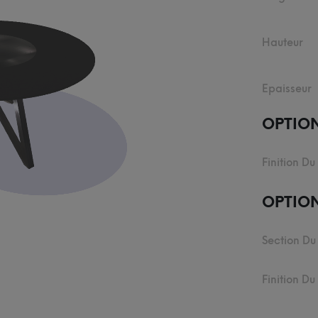
Hauteur
Epaisseur
OPTIO
Finition Du
OPTION
Section Du
Finition D