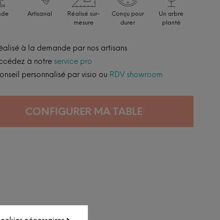
nde
Artisanal
Réalisé sur-
Conçu pour
Un arbre
mesure
durer
planté
éalisé à la demande par nos artisans
ccédez à notre
service pro
onseil personnalisé par visio ou
RDV showroom
CONFIGURER MA TABLE