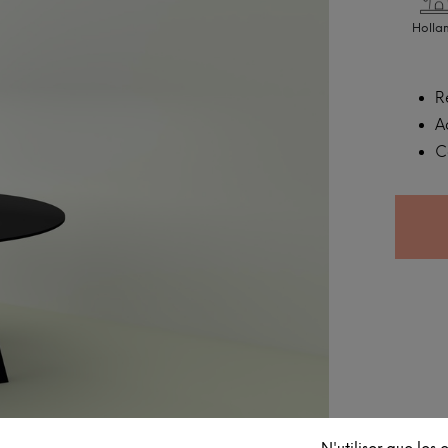
Holla
R
A
C