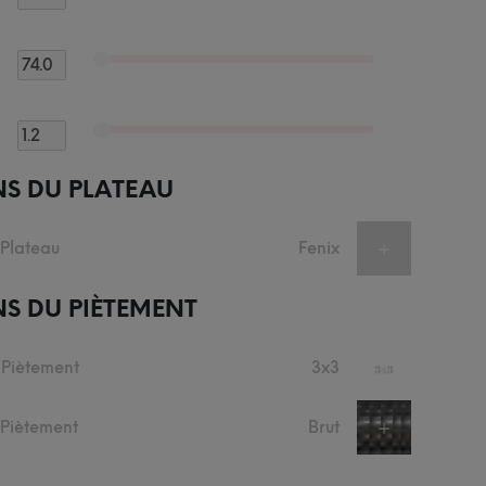
NS DU PLATEAU
 Plateau
Fenix
+
S DU PIÈTEMENT
 Piètement
3x3
+
u Piètement
Brut
+