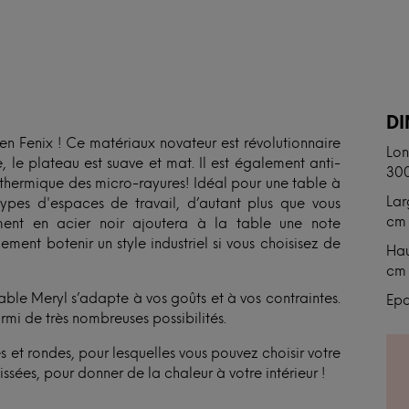
N
D
 Fenix ! Ce matériaux novateur est révolutionnaire
Lon
, le plateau est suave et mat. Il est également anti-
30
 thermique des micro-rayures! Idéal pour une table à
Lar
ypes d'espaces de travail, d’autant plus que vous
cm
ment en acier noir ajoutera à la table une note
ent botenir un style industriel si vous choisisez de
Hau
cm
ble Meryl s’adapte à vos goûts et à vos contraintes.
Epa
mi de très nombreuses possibilités.
s et rondes, pour lesquelles vous pouvez choisir votre
issées, pour donner de la chaleur à votre intérieur !