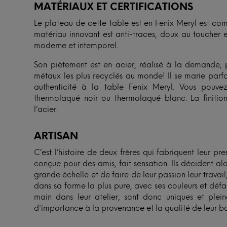
MATÉRIAUX ET CERTIFICATIONS
Le plateau de cette table est en Fenix Meryl est com
matériau innovant est anti-traces, doux au toucher et
moderne et intemporel.
Son piètement est en acier, réalisé à la demande, p
métaux les plus recyclés au monde! Il se marie parfa
authenticité à la table Fenix Meryl. Vous pouvez 
thermolaqué noir ou thermolaqué blanc. La finition
l’acier.
ARTISAN
C’est l’histoire de deux frères qui fabriquent leur p
conçue pour des amis, fait sensation. Ils décident al
grande échelle et de faire de leur passion leur travail, t
dans sa forme la plus pure, avec ses couleurs et défaut
main dans leur atelier, sont donc uniques et ple
d'importance à la provenance et la qualité de leur boi