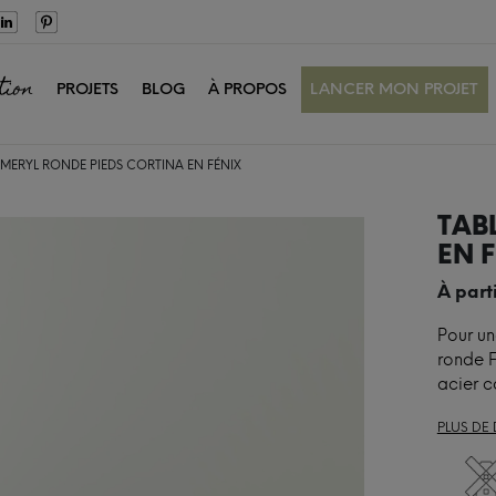
tion
PROJETS
BLOG
À PROPOS
LANCER MON PROJET
 MERYL RONDE PIEDS CORTINA EN FÉNIX
TAB
EN 
À part
Pour un
ronde F
acier c
PLUS DE 