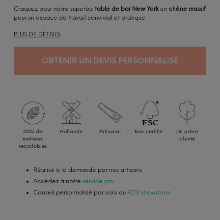
Craquez pour notre superbe
table de bar New York
en
chêne massif
pour un espace de travail convivial et pratique.
PLUS DE DÉTAILS
OBTENIR UN DEVIS PERSONNALISÉ
100% de
Hollande
Artisanal
Bois certifié
Un arbre
matières
planté
recyclables
Réalisé à la demande par nos artisans
Accédez à notre
service pro
Conseil personnalisé par visio ou
RDV showroom