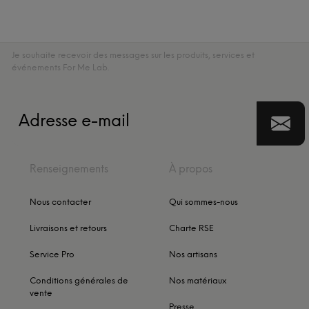
Je souhaite recevoir des messages sur les produits, services et
événements For Me Lab.
Renseignements
À propos
Nous contacter
Qui sommes-nous
Livraisons et retours
Charte RSE
Service Pro
Nos artisans
Conditions générales de
Nos matériaux
vente
Presse