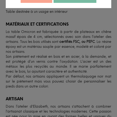
main, la couleur de chacune des tables est donc unique.
Table destinée à un usage en intérieur
MATÉRIAUX ET CERTIFICATIONS
La table Omicron est fabriquée à partir de plateaux en chêne
massif épais de 4 cm, sélectionnés avec soin dans l’atelier des
artisans. Tous les bois utilisés sont
certifiés FSC, ou PEFC
. La résine
époxy est un matériau souple par essence, modelé et coloré par
nos artisans.
Son piètement est réalisé en bois et en acier, à la demande, et
est protégé d’un vernis contre l’oxydation. L’acier est un des
métaux les plus recyclés au monde. Il se marie parfaitement
avec le bois, lui ajoutant caractère et authenticité.
Par défaut, nos artisans appliquent un thermolaquage noir mat
sur le piètement mais vous pouvez choisir de personnaliser les
pieds dans un autre colori.
ARTISAN
Dans l’atelier d'Elizabeth, nos artisans s'attachent à combiner
l'artisanat classique et les technologies modernes. Cette passion
est née pour la mise en avant des formes belles et uniques du