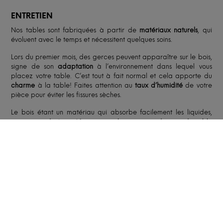
ENTRETIEN
Nos tables sont fabriquées à partir de
matériaux naturels
, qui
évoluent avec le temps et nécessitent quelques soins.
Lors du premier mois, des gerces peuvent apparaître sur le bois,
signe de son
adaptation
à l’environnement dans lequel vous
placez votre table. C’est tout à fait normal et cela apporte du
charme
à la table! Faites attention au
taux d’humidité
de votre
pièce pour éviter les fissures sèches.
Le bois étant un matériau qui absorbe facilement les liquides,
prenez garde à
protéger
votre plateau avec des sets de table
et à garder sa surface aussi sèche que possible. Ne nettoyez
votre table qu’avec un
chiffon humide
, et évitez les produits
chimiques.
Pour plus d’informations, consultez notre
FAQ
et nos
fiches
d’entretien
.
FABRICATION ET LIVRAISON
Le délai moyen est de
8 à 12 semaines
à compter du