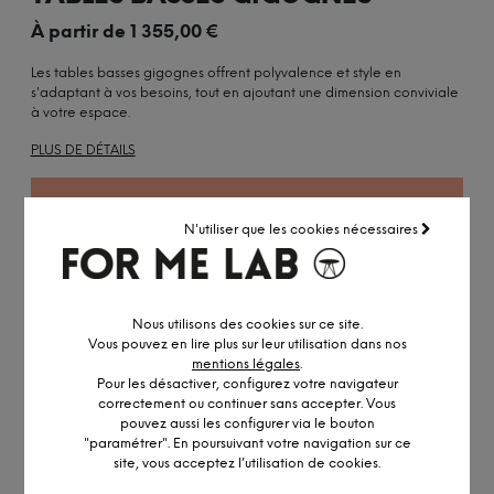
À partir de
1 355,00
€
Les tables basses gigognes offrent polyvalence et style en
s'adaptant à vos besoins, tout en ajoutant une dimension conviviale
à votre espace.
PLUS DE DÉTAILS
OBTENIR UN DEVIS PERSONNALISÉ
N'utiliser que les cookies nécessaires
Nous utilisons des cookies sur ce site.
Vous pouvez en lire plus sur leur utilisation dans nos
mentions légales
.
DESCRIPTION DÉTAILLÉE
Pour les désactiver, configurez votre navigateur
correctement ou continuer sans accepter. Vous
pouvez aussi les configurer via le bouton
INFORMATION ET PERSONNALISATION
"paramétrer". En poursuivant votre navigation sur ce
site, vous acceptez l’utilisation de cookies.
Les tables basses gigognes sont une bonne solution pour