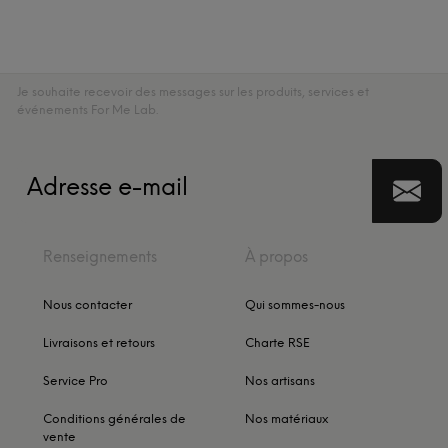
Je souhaite recevoir des messages sur les produits, services et
événements For Me Lab.
Renseignements
À propos
Nous contacter
Qui sommes-nous
Livraisons et retours
Charte RSE
Service Pro
Nos artisans
Conditions générales de
Nos matériaux
vente