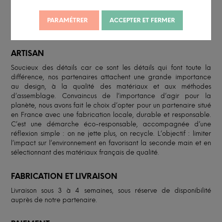
maximiser l'utilisation de votre espace tout en ajoutant une
touche de style à votre décoration. Leur design modulaire vous
permet de les disposer de différentes manières pour répondre à
PARAMÉTRER
ACCEPTER ET FERMER
vos besoins.
ARTISAN
Soucieux des détails car ce sont les détails qui font toute la
différence, nos partenaires attachent une grande importance
au design, à la qualité des matériaux et aux méthodes
d’assemblage. Convaincus de l’importance d’agir pour la
planète, nous avons fait le choix d’opter pour un partenaire situé
en France avec une fabrication locale, durable et responsable.
C’est une démarche éco-responsable, accompagnée d’une
réflexion simple : on ne jette plus, on recycle. L’objectif : limiter
l’impact sur l’environnement en favorisant la seconde main et en
sélectionnant des matériaux français de qualité.
FABRICATION ET LIVRAISON
Livraison sous 3 à 4 semaines, sous réserve de disponibilité
auprès de notre partenaire.