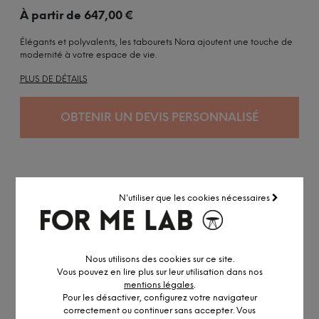
À partir de
647,00
€
Élégants et polyvalents, les tabourets Nora ajoutent une touche de
modernité à votre espace de vie.
PLUS DE DÉTAILS
OBTENIR UN DEVIS PERSONNALISÉ
N'utiliser que les cookies nécessaires
DESCRIPTION DÉTAILLÉE
Nous utilisons des cookies sur ce site.
INFORMATION ET PERSONNALISATION
Vous pouvez en lire plus sur leur utilisation dans nos
mentions légales
.
Les tabourets Nora sont l'incarnation de l'élégance et de la
Pour les désactiver, configurez votre navigateur
polyvalence. Leur design moderne et épuré apporte une touche
correctement ou continuer sans accepter. Vous
de sophistication à n'importe quel espace de travail ou de