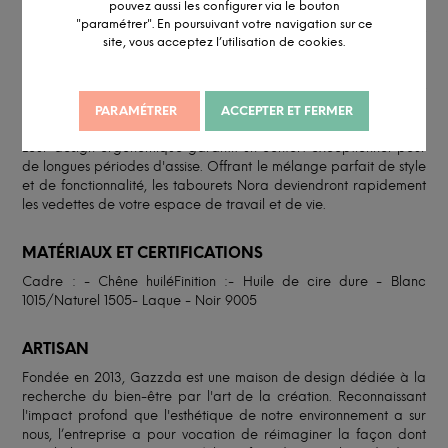
pouvez aussi les configurer via le bouton
restauration. Que ce soit dans une cuisine, un restaurant, un
"paramétrer". En poursuivant votre navigation sur ce
espace de travail ou un coin-bar, ces tabourets ajoutent
site, vous acceptez l’utilisation de cookies.
instantanément une note de modernité à votre décor.Leur
polyvalence les rend parfaits pour diverses utilisations. Leur
silhouette élancée et leur finition soignée s'intègrent
harmonieusement dans n'importe quel agencement. Les
PARAMÉTRER
ACCEPTER ET FERMER
tabourets Nora sont non seulement beaux, mais aussi pratiques.
Leur design ergonomique garantit un confort exceptionnel pour
de longues périodes d'assise. Offrant le mélange parfait de style
et de fonctionnalité, les tabourets Nora deviendront rapidement
les vedettes de votre espace de travail et de vie.
MATÉRIAUX ET CERTIFICATIONS
Cadre : - Chêne huiléFinition :- Huile de cire dure - Blanc
1015/Naturel 1505- Laque - Noir 9005
ARTISAN
Fondée en 2013, Gazzda est une maison de design dédiée à la
recherche du bien-être par l'art de la création. Reconnaissant
l'impact profond que l'esthétique de notre environnement a sur
nous, l’entreprise a pour vocation de réimaginer la façon dont