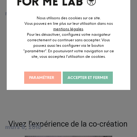
FOR ME LAB x REFOREST'ACTION
mars 21, 2018
Nous utilisons des cookies sur ce site.
Vous pouvez en lire plus sur leur utilisation dans nos
mentions légales
.
Pour les désactiver, configurez votre navigateur
correctement ou continuer sans accepter. Vous
pouvez aussi les configurer via le bouton
"paramétrer". En poursuivant votre navigation sur ce
site, vous acceptez l’utilisation de cookies.
PARAMÉTRER
ACCEPTER ET FERMER
Vivez l'expérience de la co-création
mars 8, 2018