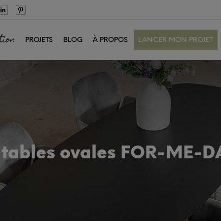
tion
PROJETS
BLOG
À PROPOS
LANCER MON PROJET
s tables ovales FOR-ME-