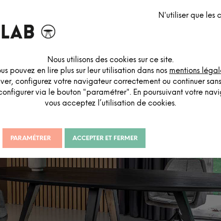
ormes nouvelles qui changent de la table rectangulaire ! Formes
ov
N'utiliser que les
êne français aux
teintes
naturelles
ou peints
en noir
… Le point comm
s
ronds
dans l’air du temps. Ici, on mise tout sur la
créativité
et l’
ori
On espère que vous aimerez ✨
Nous utilisons des cookies sur ce site.
us pouvez en lire plus sur leur utilisation dans nos
mentions légal
iver, configurez votre navigateur correctement ou continuer san
configurer via le bouton "paramétrer". En poursuivant votre navig
vous acceptez l’utilisation de cookies.
PARAMÉTRER
ACCEPTER ET FERMER