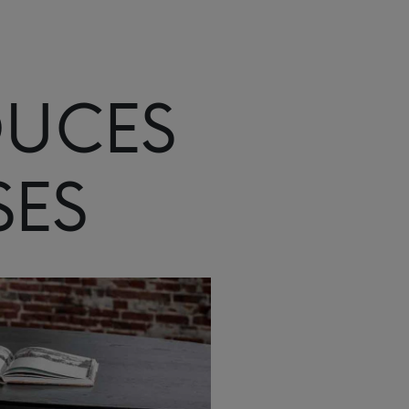
OUCES
SES