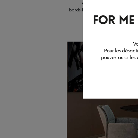
contemporain
, dans des f
bords
biseautés
, plateaux en ch
format
Vo
Pour les désact
pouvez aussi les 