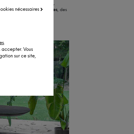
ales
, légèrement
arrondies
,
 cookies nécessaires
un ? Des finitions
originales
, des
ginalité
.
es
.
s accepter. Vous
ation sur ce site,