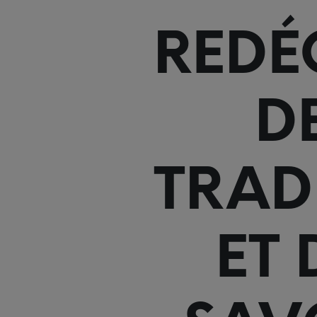
REDÉ
D
TRAD
ET 