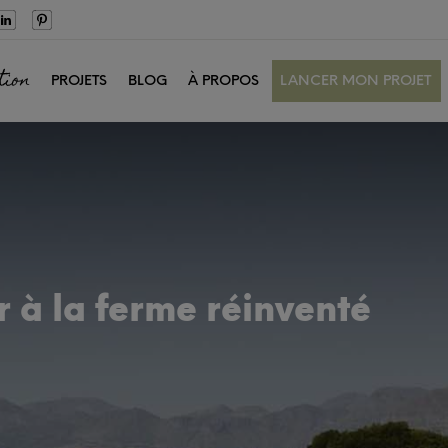
tion
PROJETS
BLOG
À PROPOS
LANCER MON PROJET
r à la ferme réinventé