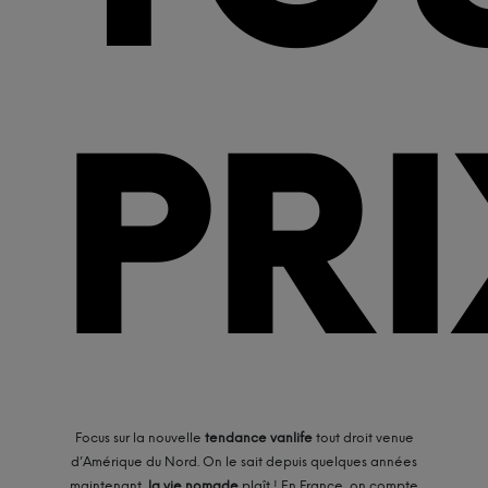
PRI
Focus sur la nouvelle
tendance
vanlife
tout droit venue
d’Amérique du Nord.
On le sait depuis quelques années
maintenant,
la vie nomade
plaît !
En France, on compte