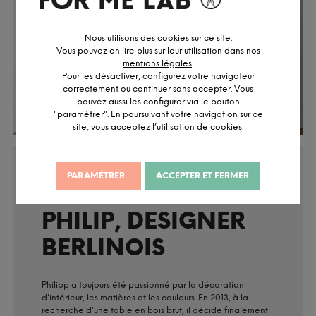
Nous utilisons des cookies sur ce site.
Vous pouvez en lire plus sur leur utilisation dans nos
mentions légales
.
Pour les désactiver, configurez votre navigateur
correctement ou continuer sans accepter. Vous
pouvez aussi les configurer via le bouton
"paramétrer". En poursuivant votre navigation sur ce
site, vous acceptez l’utilisation de cookies.
PARAMÉTRER
ACCEPTER ET FERMER
NOS ARTISANS
PHILIP, DESIGNER
BERLINOIS
Philipp a toujours été passionné par la décoration
d'intérieur, les matières et les couleurs. En 2013, à la
recherche d'une table en bois brut, il décide finalement