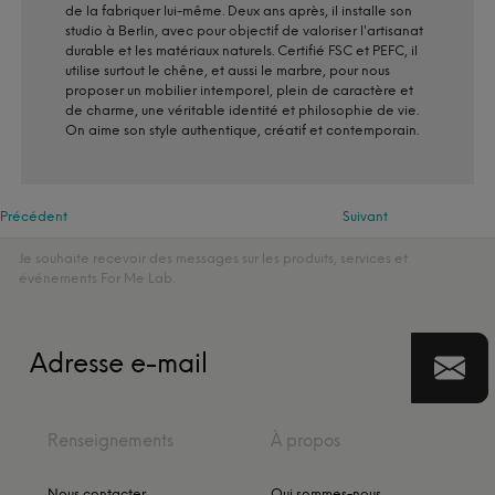
de la fabriquer lui-même. Deux ans après, il installe son
studio à Berlin, avec pour objectif de valoriser l'artisanat
durable et les matériaux naturels. Certifié FSC et PEFC, il
utilise surtout le chêne, et aussi le marbre, pour nous
proposer un mobilier intemporel, plein de caractère et
de charme, une véritable identité et philosophie de vie.
On aime son style authentique, créatif et contemporain.
Précédent
Suivant
Je souhaite recevoir des messages sur les produits, services et
événements For Me Lab.
Renseignements
À propos
Nous contacter
Qui sommes-nous