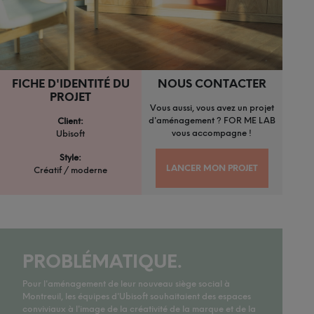
FICHE D'IDENTITÉ DU
NOUS CONTACTER
PROJET
Vous aussi, vous avez un projet
d'aménagement ? FOR ME LAB
Client:
vous accompagne !
Ubisoft
Style:
LANCER MON PROJET
Créatif / moderne
PROBLÉMATIQUE.
Pour l'aménagement de leur nouveau siège social à
Montreuil, les équipes d'Ubisoft souhaitaient des espaces
conviviaux à l'image de la créativité de la marque et de la