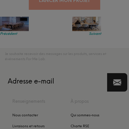
LANCER MON PROJET
Précédent
Suivant
Je souhaite recevoir des messages sur les produits, services et
événements For Me Lab.
Renseignements
À propos
Nous contacter
Qui sommes-nous
Livraisons et retours
Charte RSE