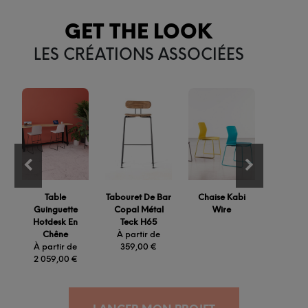
GET THE LOOK
LES CRÉATIONS ASSOCIÉES
Table
Tabouret De Bar
Chaise Kabi
Tab
Guinguette
Copal Métal
Wire
Guing
Hotdesk En
Teck H65
Monumen
Chêne
À partir de
Chê
À partir de
359,00
€
À part
2 059,00
€
3 069