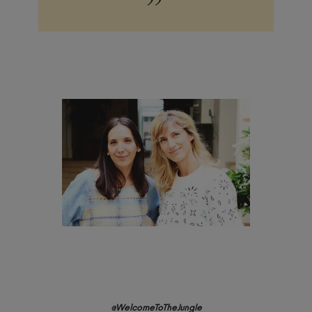
”
@WelcomeToTheJungle