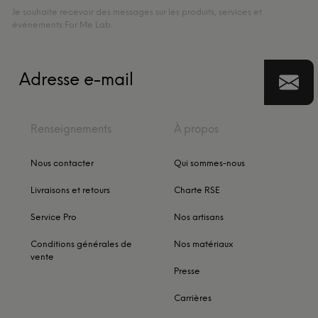
Je souhaite recevoir des messages sur les produits, services et
événements For Me Lab.
Renseignements
À propos
Nous contacter
Qui sommes-nous
Livraisons et retours
Charte RSE
Service Pro
Nos artisans
Conditions générales de
Nos matériaux
vente
Presse
Carrières