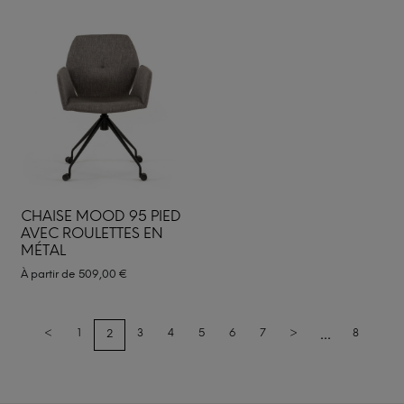
CHAISE MOOD 95 PIED
AVEC ROULETTES EN
MÉTAL
À partir de
509,00
€
...
<
1
3
4
5
6
7
>
8
2