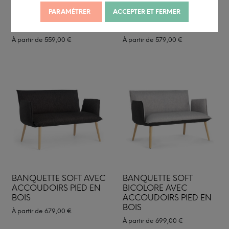
PARAMÉTRER
ACCEPTER ET FERMER
BANQUETTE SOFT PIED
BANQUETTE SOFT
EN BOIS
BICOLORE PIED EN BOIS
À partir de
559,00
€
À partir de
579,00
€
BANQUETTE SOFT AVEC
BANQUETTE SOFT
ACCOUDOIRS PIED EN
BICOLORE AVEC
BOIS
ACCOUDOIRS PIED EN
BOIS
À partir de
679,00
€
À partir de
699,00
€