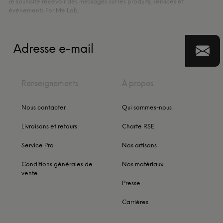
Je souhaite recevoir des messages sur les produits, services et
événements For Me Lab.
Renseignements
À propos
Nous contacter
Qui sommes-nous
Livraisons et retours
Charte RSE
Service Pro
Nos artisans
Conditions générales de
Nos matériaux
vente
Presse
Carrières