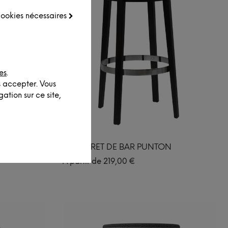
 cookies nécessaires
es
.
s accepter. Vous
ation sur ce site,
TABOURET DE BAR PUNTON
À partir de
219,00
€