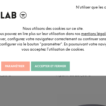
N'utiliser que les
Nous utilisons des cookies sur ce site.
us pouvez en lire plus sur leur utilisation dans nos
mentions légal
iver, configurez votre navigateur correctement ou continuer san
configurer via le bouton "paramétrer". En poursuivant votre navig
vous acceptez l’utilisation de cookies.
PARAMÉTRER
ACCEPTER ET FERMER
NTON
CHAISE PUNTON TAPISSÉE
9,00
€
À partir de
259,00
€