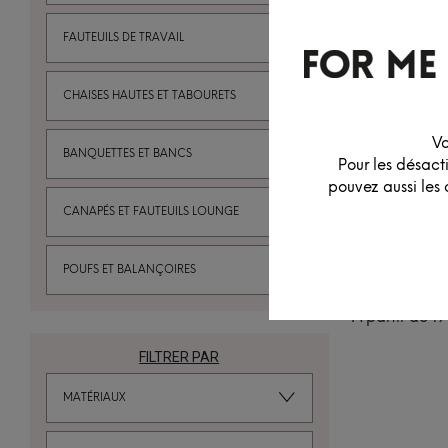
FAUTEUILS DE TRAVAIL
CHAISES HAUTES ET TABOURETS
Vo
BANQUETTES ET BANCS
Pour les désact
pouvez aussi les 
CANAPÉS ET FAUTEUILS LOUNGE
POUFS ET BALANÇOIRES
CHAISE PU
À partir de
19
FILTRER PAR
MATÉRIAUX