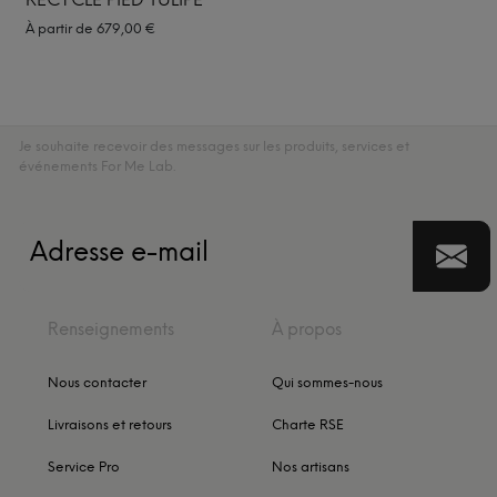
À partir de
679,00
€
Je souhaite recevoir des messages sur les produits, services et
événements For Me Lab.
Renseignements
À propos
Nous contacter
Qui sommes-nous
Livraisons et retours
Charte RSE
Service Pro
Nos artisans