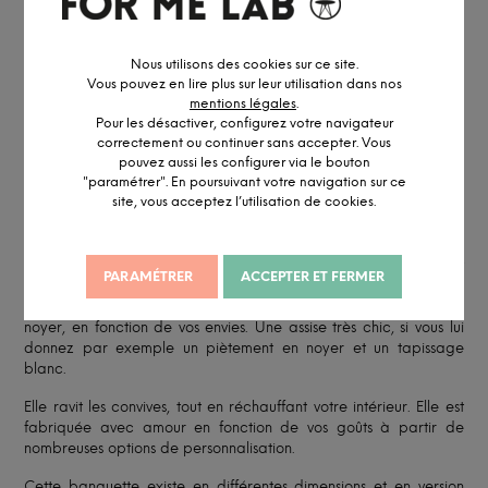
Accédez à notre
service pro
Conseil personnalisé par visio ou
RDV showroom
Nous utilisons des cookies sur ce site.
Vous pouvez en lire plus sur leur utilisation dans nos
mentions légales
.
Pour les désactiver, configurez votre navigateur
correctement ou continuer sans accepter. Vous
DESCRIPTION DÉTAILLÉE
pouvez aussi les configurer via le bouton
"paramétrer". En poursuivant votre navigation sur ce
site, vous acceptez l’utilisation de cookies.
INFORMATION ET PERSONNALISATION
Optez pour le confort de la banquette Neo. Soyez original et
PARAMÉTRER
ACCEPTER ET FERMER
laissez place aux bancs pour accompagner vos tables à
manger. Son piètement peut-être en hêtre, en chêne, ou en
noyer, en fonction de vos envies. Une assise très chic, si vous lui
donnez par exemple un piètement en noyer et un tapissage
blanc.
Elle ravit les convives, tout en réchauffant votre intérieur. Elle est
fabriquée avec amour en fonction de vos goûts à partir de
nombreuses options de personnalisation.
Cette banquette existe en différentes dimensions et en version