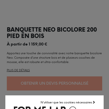
BANQUETTE NEO BICOLORE 200
PIED EN BOIS
À partir de
1 159,00
€
Apportez une touche de convivialité avec notre banquette bicolore
Neo. Composée d’une structure bois et de plusieurs couches de
mousse, elle est robuste et ultra-confortable.
PLUS DE DÉTAILS
OBTENIR UN DEVIS PERSONNALISÉ
N'utiliser que les cookies nécessaires
Personnalisée à la demande
Expédition sous 10 à 14 semaines