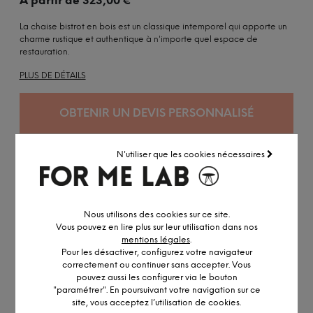
À partir de
323,00
€
La chaise bistrot en bois est un classique intemporel qui apporte un
charme rustique et authentique à n'importe quel espace de
restauration.
PLUS DE DÉTAILS
OBTENIR UN DEVIS PERSONNALISÉ
N'utiliser que les cookies nécessaires
DESCRIPTION DÉTAILLÉE
Nous utilisons des cookies sur ce site.
Vous pouvez en lire plus sur leur utilisation dans nos
mentions légales
.
Pour les désactiver, configurez votre navigateur
INFORMATION ET PERSONNALISATION
correctement ou continuer sans accepter. Vous
pouvez aussi les configurer via le bouton
La chaise bistrot en bois incarne l'élégance simple et rustique.
"paramétrer". En poursuivant votre navigation sur ce
Avec son design épuré et sa structure en bois massif, elle
site, vous acceptez l’utilisation de cookies.
apporte une touche chaleureuse et authentique à n'importe