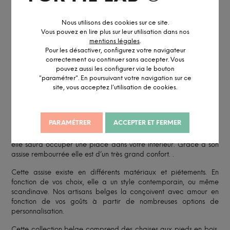
Accédez à notre
service pro
Conseil personnalisé par visio ou
RDV showroom
Nous utilisons des cookies sur ce site.
Vous pouvez en lire plus sur leur utilisation dans nos
mentions légales
.
Pour les désactiver, configurez votre navigateur
correctement ou continuer sans accepter. Vous
pouvez aussi les configurer via le bouton
DESCRIPTION DÉTAILLÉE
"paramétrer". En poursuivant votre navigation sur ce
site, vous acceptez l’utilisation de cookies.
INFORMATION ET PERSONNALISATION
PARAMÉTRER
ACCEPTER ET FERMER
La chaise Neo bicolore et son piètement en bois central
s’adapte parfaitement à toutes les ambiances. Simple et épuré
elle saura occuper une place dans votre intérieur. Grâce à son
assise rembourrée elle est d’un très grand confort. .
Cette assise existe en différents matériaux et piétements. En
fonction de vos choix, elle a un style contemporain, ou même
scandinave. Nos artisans belges la conçoivent avec amour en
fonction de vos goûts à partir de nombreuses options de
personnalisation.
Cette collection belge comprend des chaises aux pieds en bois,