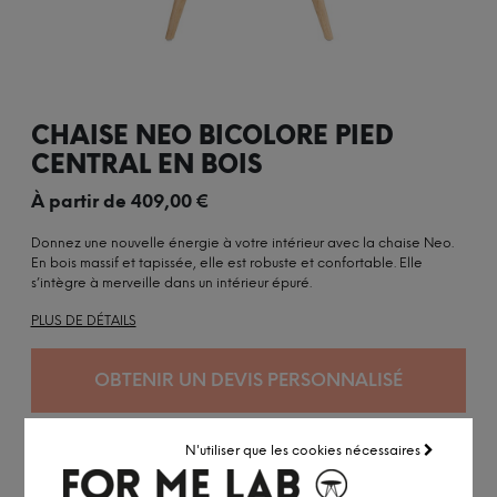
CHAISE NEO BICOLORE PIED
CENTRAL EN BOIS
À partir de
409,00
€
Donnez une nouvelle énergie à votre intérieur avec la chaise Neo.
En bois massif et tapissée, elle est robuste et confortable. Elle
s’intègre à merveille dans un intérieur épuré.
PLUS DE DÉTAILS
OBTENIR UN DEVIS PERSONNALISÉ
N'utiliser que les cookies nécessaires
Personnalisée à la demande
Expédition sous 10 à 14 semaines