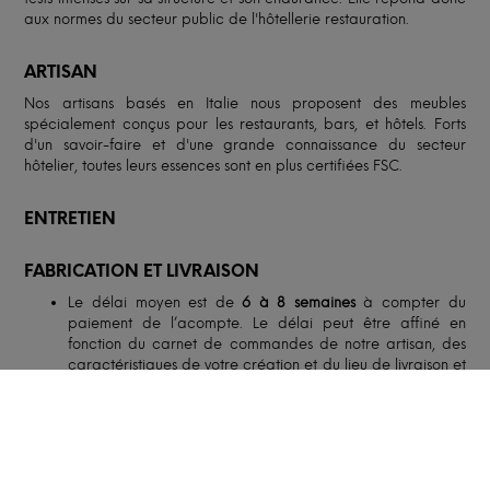
aux normes du secteur public de l'hôtellerie restauration.
ARTISAN
Nos artisans basés en Italie nous proposent des meubles
spécialement conçus pour les restaurants, bars, et hôtels. Forts
d'un savoir-faire et d'une grande connaissance du secteur
hôtelier, toutes leurs essences sont en plus certifiées FSC.
ENTRETIEN
FABRICATION ET LIVRAISON
Le délai moyen est de
6 à 8 semaines
à compter du
paiement de l’acompte. Le délai peut être affiné en
fonction du carnet de commandes de notre artisan, des
caractéristiques de votre création et du lieu de livraison et
peut être allongé en période de fêtes ou de congés de
nos artisans.
Selon l’option retenue, notre partenaire, spécialisé dans le
transport de mobilier, vous livrera soit en pas-de-porte,
soit dans la pièce de destination. Le livreur pourra