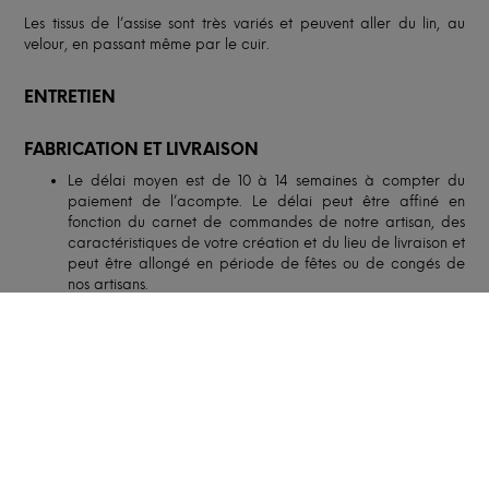
Les tissus de l’assise sont très variés et peuvent aller du lin, au
velour, en passant même par le cuir.
ENTRETIEN
FABRICATION ET LIVRAISON
Le délai moyen est de 10 à 14 semaines à compter du
paiement de l’acompte. Le délai peut être affiné en
fonction du carnet de commandes de notre artisan, des
caractéristiques de votre création et du lieu de livraison et
peut être allongé en période de fêtes ou de congés de
nos artisans.
Selon l’option retenue, notre partenaire, spécialisé dans le
transport de mobilier, vous livrera soit en pas-de-porte,
soit dans la pièce de destination. Le livreur pourra
solliciter votre aide pour porter la création jusqu’à la
pièce de destination.
Le client est responsable du contrôle des accès pour la
livraison. Si les accès ne permettent pas le passage de la
création, la livraison pourra être annulée et replanifiée, à