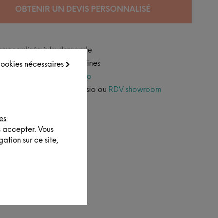
OBTENIR UN DEVIS PERSONNALISÉ
ersonnalisée à la demande
xpédition sous 6 à 8 semaines
 cookies nécessaires
ccédez à notre
service pro
onseil personnalisé par visio ou
RDV showroom
es
.
s accepter. Vous
ation sur ce site,