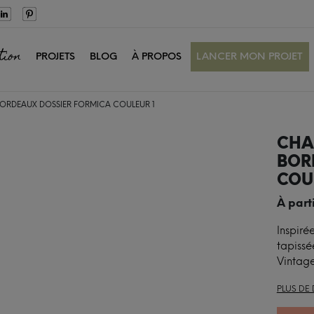
tion
PROJETS
BLOG
À PROPOS
LANCER MON PROJET
 BORDEAUX DOSSIER FORMICA COULEUR 1
CHAI
BOR
COU
À part
Inspiré
tapissé
Vintage
PLUS DE 