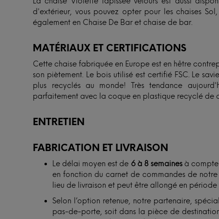
La chaise Violette tapissée velours est aussi dispo
d'extérieur, vous pouvez opter pour les chaises Sol
également en Chaise De Bar et chaise de bar.
MATÉRIAUX ET CERTIFICATIONS
Cette chaise fabriquée en Europe est en hêtre contrep
son piètement. Le bois utilisé est certifié FSC. Le sav
plus recyclés au monde! Très tendance aujourd'hu
parfaitement avec la coque en plastique recyclé de c
ENTRETIEN
FABRICATION ET LIVRAISON
Le délai moyen est de
6 à 8 semaines
à compter 
en fonction du carnet de commandes de notre ar
lieu de livraison et peut être allongé en période
Selon l’option retenue, notre partenaire, spécial
pas-de-porte, soit dans la pièce de destination.