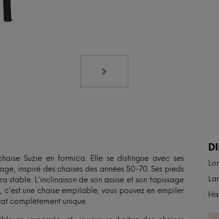
N
D
haise Suzie en formica. Elle se distingue avec ses
Lo
tage, inspiré des chaises des années 50-70. Ses pieds
Lar
ltra stable. L'inclinaison de son assise et son tapissage
s, c'est une chaise empilable, vous pouvez en empiler
Ha
ultat complètement unique.