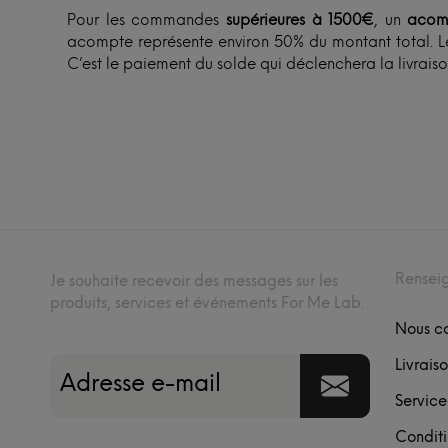
Pour les commandes
supérieures à 1500€
, un
acom
acompte représente environ 50% du montant total. Le
C’est le paiement du solde qui déclenchera la livraiso
Rensei
Je souhaite recevoir des messages sur les
produits, services et événements For Me Lab.
Nous c
Livraiso
Service
Conditi