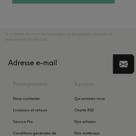
Je souhaite recevoir des messages sur les produits, services et
événements For Me Lab.
Renseignements
À propos
Nous contacter
Qui sommes-nous
Livraisons et retours
Charte RSE
Service Pro
Nos artisans
Conditions générales de
Nos matériaux