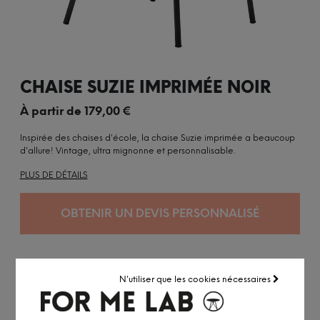
CHAISE SUZIE IMPRIMÉE NOIR
À partir de
179,00
€
Inspirée des chaises d'école, la chaise Suzie imprimée a beaucoup
d'allure! Vintage, ultra mignonne et personnalisable.
PLUS DE DÉTAILS
OBTENIR UN DEVIS PERSONNALISÉ
Personnalisée à la demande
N'utiliser que les cookies nécessaires
Expédition sous 6 à 8 semaines
Accédez à notre
service pro
Conseil personnalisé par visio ou
RDV showroom