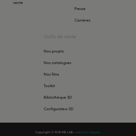
vente
Presse
Carrières
Outils de vente
Nos projets
Nos catalogues
Nos films
Toolkit
Bibliothèque 3D
Configurateur 3D
Copyright ©
FOR ME LAB
-
mentions légales