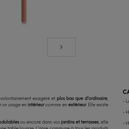
N
C
 volontairement exagéré et
plus bas que d’ordinaire
,
- L
ur un usage en
intérieur
comme en
extérieur
. Elle existe
- H
odulables
ou encore dans vos
jardins et terrasses
, elle
- H
’une table lounge. L’anse commune à tous les produits