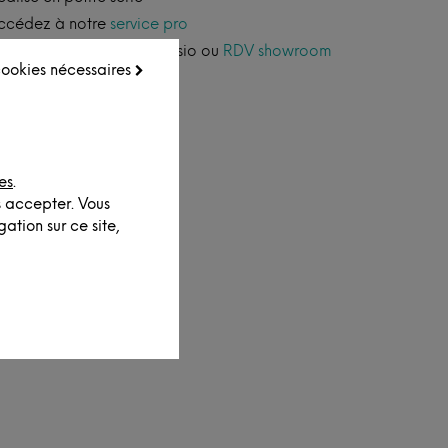
ccédez à notre
service pro
onseil personnalisé par visio ou
RDV showroom
 cookies nécessaires
emise professionnelle
es
.
s accepter. Vous
ation sur ce site,