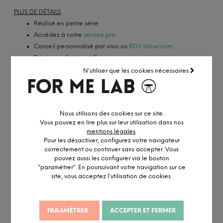
PLUS DE DÉTAILS
Réalisé en petite série
Accédez à notre
service pro
Conseil personnalisé par visio ou
RDV showroom
Remise professionnelle
N'utiliser que les cookies nécessaires
CONFIGURER MA CHAISE
Nous utilisons des cookies sur ce site.
Vous pouvez en lire plus sur leur utilisation dans nos
mentions légales
.
Pour les désactiver, configurez votre navigateur
correctement ou continuer sans accepter. Vous
pouvez aussi les configurer via le bouton
"paramétrer". En poursuivant votre navigation sur ce
site, vous acceptez l’utilisation de cookies.
PARAMÉTRER
ACCEPTER ET FERMER