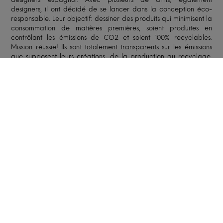
designers, il ont décidé de se lancer dans la conception éco-
responsable. Leur objectif: dessiner des produits qui minimisent la
consommation de matières premières, soient produites en
contrôlant les émissions de CO2 et soient 100% recyclables.
Mission réussie! Ils sont totalement transparents sur les émissions
que supposent leurs créations, de la production au recyclage,
en passant par le transport et l'usage domestique.
ENTRETIEN
FABRICATION ET LIVRAISON
Le délai moyen est de
2 à 4 semaines
à compter du
paiement de l’acompte. Le délai peut être affiné en
fonction du carnet de commandes de notre artisan, des
caractéristiques de votre création et du lieu de livraison et
peut être allongé en période de fêtes ou de congés de
nos artisans.
Selon l’option retenue, notre partenaire, spécialisé dans le
transport de mobilier, vous livrera soit en pas-de-porte,
soit dans la pièce de destination. Le livreur pourra
solliciter votre aide pour porter la création jusqu’à la