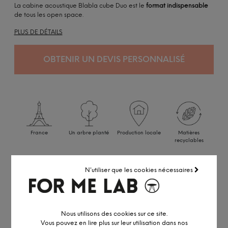
La cabine acoustique Blabla cube Duo est le
format indispensable
de tous les open space.
PLUS DE DÉTAILS
OBTENIR UN DEVIS PERSONNALISÉ
France
Un arbre planté
Production locale
Matières
recyclables
Réalisé en petite série
N'utiliser que les cookies nécessaires
Accédez à notre
service pro
Conseil personnalisé par visio ou
RDV showroom
Remise professionnelle
Nous utilisons des cookies sur ce site.
Vous pouvez en lire plus sur leur utilisation dans nos