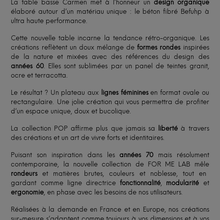
La table basse Carmen met à l’honneur un
design organique
élaboré autour d’un matériau unique : le béton fibré Befuhp à
ultra haute performance.
Cette nouvelle table incarne la tendance rétro-organique. Les
créations reflètent un doux mélange de
formes rondes
inspirées
de la nature et mixées avec des références du design des
années 60
. Elles sont sublimées par un panel de teintes granit,
ocre et terracotta.
Le résultat ? Un plateau aux
lignes féminines
en format ovale ou
rectangulaire. Une jolie création qui vous permettra de profiter
d’un espace unique, doux et bucolique.
La collection POP affirme plus que jamais sa
liberté
à travers
des créations et un art de vivre forts et identitaires.
Puisant son inspiration dans les
années 70
mais résolument
contemporaine, la nouvelle collection de FOR ME LAB mêle
rondeurs
et matières brutes, couleurs et noblesse, tout en
gardant comme ligne directrice
fonctionnalité
,
modularité
et
ergonomie
, en phase avec les besoins de nos utilisateurs.
Réalisées à la demande en France et en Europe, nos créations
sur-mesure s’adaptent comme toujours à vos dimensions et à vos