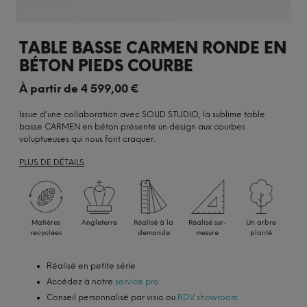
TABLE BASSE CARMEN RONDE EN
BÉTON PIEDS COURBE
À partir de
4 599,00
€
Issue d’une collaboration avec SOLID STUDIO, la sublime table
basse CARMEN en béton présente un design aux courbes
voluptueuses qui nous font craquer.
PLUS DE DÉTAILS
Matières
Angleterre
Réalisé à la
Réalisé sur-
Un arbre
recyclées
demande
mesure
planté
Réalisé en petite série
Accédez à notre
service pro
Conseil personnalisé par visio ou
RDV showroom