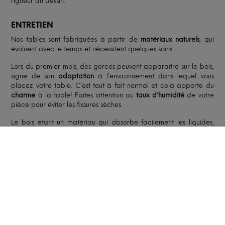
rigueur du dessin.
ENTRETIEN
Nos tables sont fabriquées à partir de
matériaux naturels
, qui
évoluent avec le temps et nécessitent quelques soins.
Lors du premier mois, des gerces peuvent apparaître sur le bois,
signe de son
adaptation
à l’environnement dans lequel vous
placez votre table. C’est tout à fait normal et cela apporte du
charme
à la table! Faites attention au
taux d’humidité
de votre
pièce pour éviter les fissures sèches.
Le bois étant un matériau qui absorbe facilement les liquides,
prenez garde à
protéger
votre plateau avec des sets de table
et à garder sa surface aussi sèche que possible. Ne nettoyez
votre table qu’avec un
chiffon humide
, et évitez les produits
chimiques.
Pour plus d’informations, consultez notre
FAQ
et nos
fiches
d’entretien
.
FABRICATION ET LIVRAISON