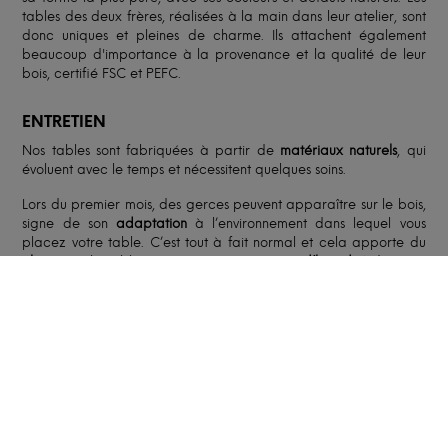
tables des deux frères, réalisées à la main dans leur atelier, sont
donc uniques et pleines de charme. Ils attachent également
beaucoup d'importance à la provenance et la qualité de leur
bois, certifié FSC et PEFC.
ENTRETIEN
Nos tables sont fabriquées à partir de
matériaux naturels
, qui
évoluent avec le temps et nécessitent quelques soins.
Lors du premier mois, des gerces peuvent apparaître sur le bois,
signe de son
adaptation
à l’environnement dans lequel vous
placez votre table. C’est tout à fait normal et cela apporte du
charme
à la table! Faites attention au
taux d’humidité
de votre
pièce pour éviter les fissures sèches.
Le bois étant un matériau qui absorbe facilement les liquides,
prenez garde à
protéger
votre plateau avec des sets de table
et à garder sa surface aussi sèche que possible. Ne nettoyez
votre table qu’avec un
chiffon humide
, et évitez les produits
chimiques.
Pour plus d’informations, consultez notre
FAQ
et nos
fiches
d’entretien
.