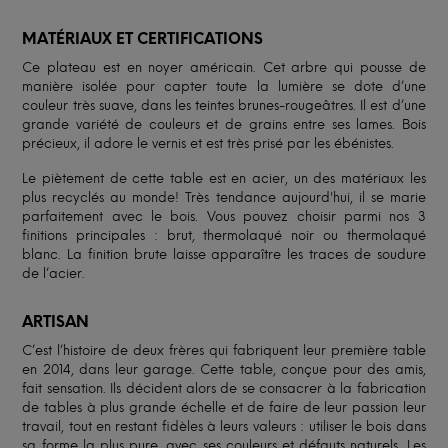
MATÉRIAUX ET CERTIFICATIONS
Ce plateau est en noyer américain. Cet arbre qui pousse de
manière isolée pour capter toute la lumière se dote d’une
couleur très suave, dans les teintes brunes-rougeâtres. Il est d’une
grande variété de couleurs et de grains entre ses lames. Bois
précieux, il adore le vernis et est très prisé par les ébénistes.
Le piètement de cette table est en acier, un des matériaux les
plus recyclés au monde! Très tendance aujourd'hui, il se marie
parfaitement avec le bois. Vous pouvez choisir parmi nos 3
finitions principales : brut, thermolaqué noir ou thermolaqué
blanc. La finition brute laisse apparaître les traces de soudure
de l’acier.
ARTISAN
C’est l’histoire de deux frères qui fabriquent leur première table
en 2014, dans leur garage. Cette table, conçue pour des amis,
fait sensation. Ils décident alors de se consacrer à la fabrication
de tables à plus grande échelle et de faire de leur passion leur
travail, tout en restant fidèles à leurs valeurs : utiliser le bois dans
sa forme la plus pure, avec ses couleurs et défauts naturels. Les