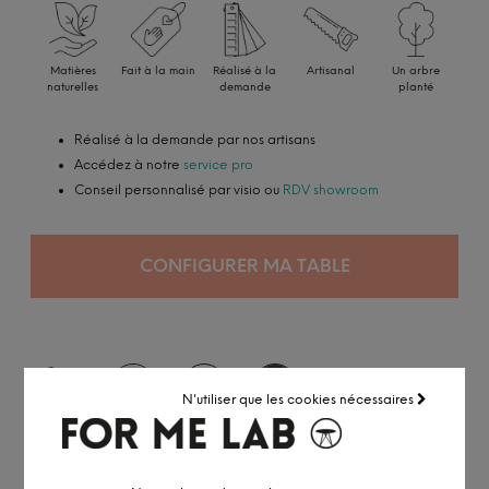
Matières
Fait à la main
Réalisé à la
Artisanal
Un arbre
naturelles
demande
planté
Réalisé à la demande par nos artisans
Accédez à notre
service pro
Conseil personnalisé par visio ou
RDV showroom
CONFIGURER MA TABLE
N'utiliser que les cookies nécessaires