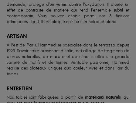
demande, protégé d’un vernis contre l’oxydation. Il ajoute un
effet de contraste de matière qui rend l’ensemble subtil et
contemporain. Vous pouvez choisir parmi nos 3 finitions
principales : brut, thermolaqué noir ou thermolaqué blanc.
ARTISAN
A l'est de Paris, Hammed se spécialise dans le terrazzo depuis
1993. Savoir-faire provenant d'Italie, cet alliage de fragments de
pierres naturelles, de marbre et de ciments offre une grande
variété de motifs et de teintes. Véritable passionné, Hammed
réalise des plateaux uniques aux couleur vives et dans l'air du
temps.
ENTRETIEN
Nos tables sont fabriquées à partir de
matériaux naturels
, qui
évoluent avec le temps et nécessitent quelques soins.
Lors du premier mois, des gerces peuvent apparaître sur le bois,
signe de son
adaptation
à l’environnement dans lequel vous
placez votre table. C’est tout à fait normal et cela apporte du
charme
à la table! Faites attention au
taux d’humidité
de votre