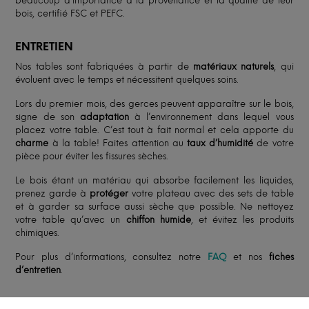
beaucoup d'importance à la provenance et la qualité de leur
bois, certifié FSC et PEFC.
ENTRETIEN
Nos tables sont fabriquées à partir de
matériaux naturels
, qui
évoluent avec le temps et nécessitent quelques soins.
Lors du premier mois, des gerces peuvent apparaître sur le bois,
signe de son
adaptation
à l’environnement dans lequel vous
placez votre table. C’est tout à fait normal et cela apporte du
charme
à la table! Faites attention au
taux d’humidité
de votre
pièce pour éviter les fissures sèches.
Le bois étant un matériau qui absorbe facilement les liquides,
prenez garde à
protéger
votre plateau avec des sets de table
et à garder sa surface aussi sèche que possible. Ne nettoyez
votre table qu’avec un
chiffon humide
, et évitez les produits
chimiques.
Pour plus d’informations, consultez notre
FAQ
et nos
fiches
d’entretien
.
FABRICATION ET LIVRAISON