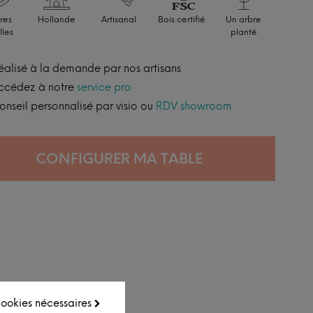
res
Hollande
Artisanal
Bois certifié
Un arbre
lles
planté
éalisé à la demande par nos artisans
ccédez à notre
service pro
onseil personnalisé par visio ou
RDV showroom
CONFIGURER MA TABLE
 cookies nécessaires