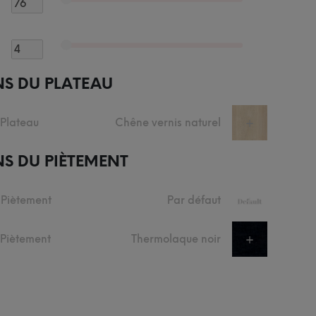
NS DU PLATEAU
 Plateau
Chêne vernis naturel
+
S DU PIÈTEMENT
 Piètement
Par défaut
+
u Piètement
Thermolaque noir
+