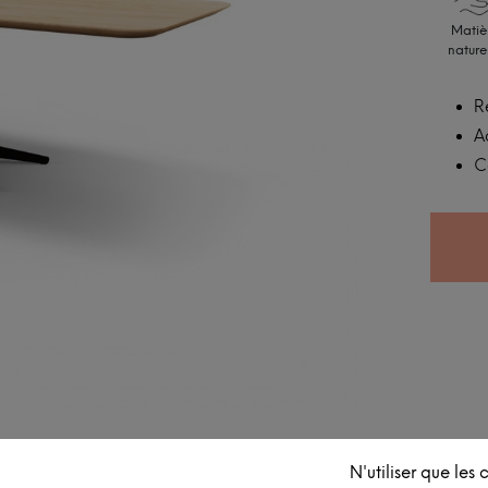
Matiè
nature
R
A
C
N'utiliser que les