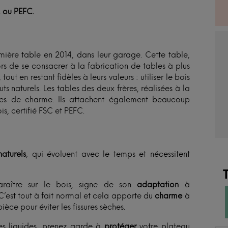
, ou PEFC.
remière table en 2014, dans leur garage. Cette table,
ors de se consacrer à la fabrication de tables à plus
out en restant fidèles à leurs valeurs : utiliser le bois
s naturels. Les tables des deux frères, réalisées à la
ines de charme. Ils attachent également beaucoup
s, certifié FSC et PEFC.
aturels
, qui évoluent avec le temps et nécessitent
raître sur le bois, signe de son
adaptation
à
C’est tout à fait normal et cela apporte du
charme
à
ièce pour éviter les fissures sèches.
es liquides, prenez garde à
protéger
votre plateau