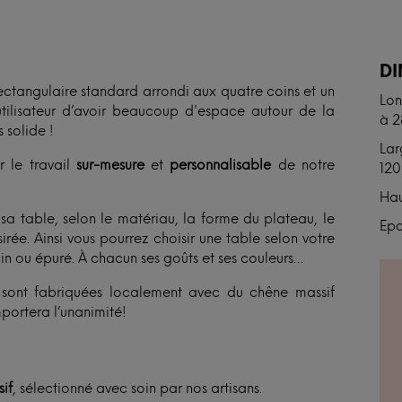
N
D
ectangulaire standard arrondi aux quatre coins et un
Lon
tilisateur d’avoir beaucoup d'espace autour de la
à 
 solide !
Lar
r le travail
sur-mesure
et
personnalisable
de notre
120
Hau
 table, selon le matériau, la forme du plateau, le
Epa
rée. Ainsi vous pourrez choisir une table selon votre
ain ou épuré. À chacun ses goûts et ses couleurs…
et sont fabriquées localement avec du chêne massif
portera l’unanimité!
if
, sélectionné avec soin par nos artisans.