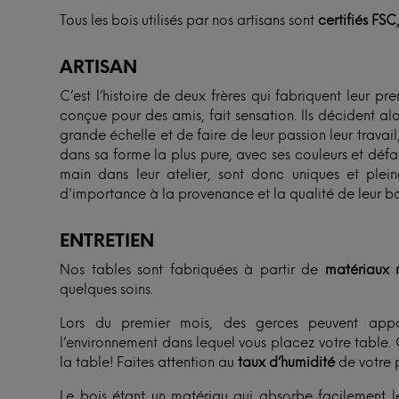
Tous les bois utilisés par nos artisans sont
certifiés FSC
ARTISAN
C’est l’histoire de deux frères qui fabriquent leur p
conçue pour des amis, fait sensation. Ils décident al
grande échelle et de faire de leur passion leur travail, t
dans sa forme la plus pure, avec ses couleurs et défaut
main dans leur atelier, sont donc uniques et ple
d'importance à la provenance et la qualité de leur boi
ENTRETIEN
Nos tables sont fabriquées à partir de
matériaux n
quelques soins.
Lors du premier mois, des gerces peuvent appa
l’environnement dans lequel vous placez votre table. 
la table! Faites attention au
taux d’humidité
de votre p
Le bois étant un matériau qui absorbe facilement l