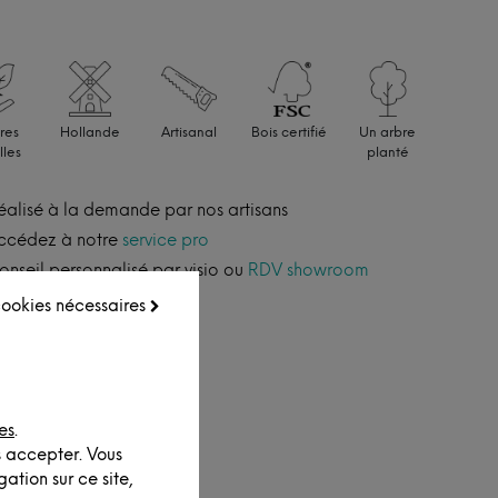
res
Hollande
Artisanal
Bois certifié
Un arbre
lles
planté
éalisé à la demande par nos artisans
ccédez à notre
service pro
onseil personnalisé par visio ou
RDV showroom
 cookies nécessaires
es
.
s accepter. Vous
ation sur ce site,