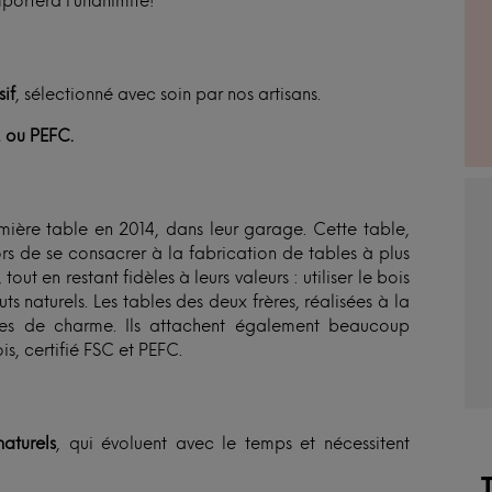
portera l’unanimité!
if
, sélectionné avec soin par nos artisans.
, ou PEFC.
remière table en 2014, dans leur garage. Cette table,
ors de se consacrer à la fabrication de tables à plus
out en restant fidèles à leurs valeurs : utiliser le bois
s naturels. Les tables des deux frères, réalisées à la
ines de charme. Ils attachent également beaucoup
s, certifié FSC et PEFC.
aturels
, qui évoluent avec le temps et nécessitent