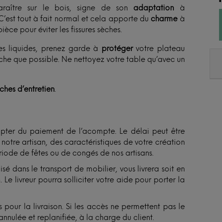
raître sur le bois, signe de son
adaptation
à
C’est tout à fait normal et cela apporte du
charme
à
ièce pour éviter les fissures sèches.
es liquides, prenez garde à
protéger
votre plateau
èche que possible. Ne nettoyez votre table qu’avec un
iches d’entretien
.
ter du paiement de l’acompte. Le délai peut être
otre artisan, des caractéristiques de votre création
ériode de fêtes ou de congés de nos artisans.
isé dans le transport de mobilier, vous livrera soit en
Le livreur pourra solliciter votre aide pour porter la
 pour la livraison. Si les accès ne permettent pas le
annulée et replanifiée, à la charge du client.