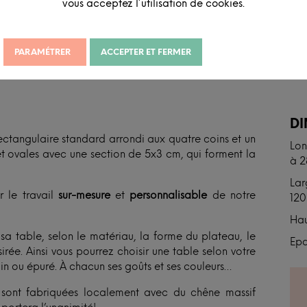
vous acceptez l’utilisation de cookies.
PARAMÉTRER
ACCEPTER ET FERMER
N
D
ectangulaire standard arrondi aux quatre coins et un
Lon
t ovales avec une section de 5x3 cm, qui forment la
à 
Lar
r le travail
sur-mesure
et
personnalisable
de notre
120
Hau
 table, selon le matériau, la forme du plateau, le
Epa
rée. Ainsi vous pourrez choisir une table selon votre
ain ou épuré. À chacun ses goûts et ses couleurs…
et sont fabriquées localement avec du chêne massif