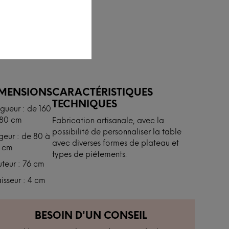
IMENSIONS
CARACTÉRISTIQUES
TECHNIQUES
gueur : de 160
280 cm
Fabrication artisanale, avec la
possibilité de personnaliser la table
geur : de 80 à
avec diverses formes de plateau et
 cm
types de piétements.
teur : 76 cm
isseur : 4 cm
BESOIN D'UN CONSEIL