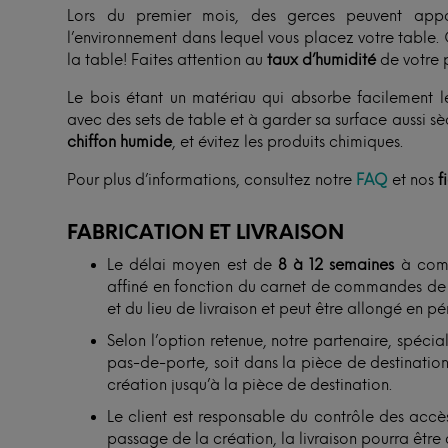
Lors du premier mois, des gerces peuvent appa
l’environnement dans lequel vous placez votre table. 
la table! Faites attention au
taux d’humidité
de votre p
Le bois étant un matériau qui absorbe facilement l
avec des sets de table et à garder sa surface aussi s
chiffon humide
, et évitez les produits chimiques.
Pour plus d’informations, consultez notre
FAQ
et nos
f
FABRICATION ET LIVRAISON
Le délai moyen est de
8 à 12 semaines
à comp
affiné en fonction du carnet de commandes de n
et du lieu de livraison et peut être allongé en p
Selon l’option retenue, notre partenaire, spécial
pas-de-porte, soit dans la pièce de destination. 
création jusqu’à la pièce de destination.
Le client est responsable du contrôle des accès
passage de la création, la livraison pourra être 