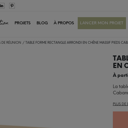
tion
PROJETS
BLOG
À PROPOS
LANCER MON PROJET
S DE RÉUNION
TABLE FORME RECTANGLE ARRONDI EN CHÊNE MASSIF PIEDS CA
TAB
EN 
À part
La tabl
Cabanne
PLUS DE 