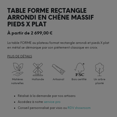
TABLE FORME RECTANGLE
ARRONDI EN CHÊNE MASSIF
PIEDS X PLAT
À partir de
2 699,00
€
La table FORME au plateau format rectangle arrondi et pieds X plat
en métal se démarque par son piétement classique en croix.
PLUS DE DÉTAILS
Matières
Hollande
Artisanal
Bois certifié
Un arbre
naturelles
planté
Réalisé à la demande par nos artisans
Accédez à notre
service pro
Conseil personnalisé par visio ou
RDV showroom