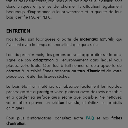
tables des deux frères, réalisées à la main dans leur atelier, sont
donc uniques et pleines de charme. Ils attachent également
beaucoup d'importance à la provenance et la qualité de leur
bois, certifié FSC et PEFC.
ENTRETIEN
Nos tables sont fabriquées à partir de
matériaux naturels
, qui
évoluent avec le temps et nécessitent quelques soins.
Lors du premier mois, des gerces peuvent apparaître sur le bois,
signe de son
adaptation
à l’environnement dans lequel vous
placez votre table. C’est tout à fait normal et cela apporte du
charme
à la table! Faites attention au
taux d’humidité
de votre
pièce pour éviter les fissures sèches.
Le bois étant un matériau qui absorbe facilement les liquides,
prenez garde à
protéger
votre plateau avec des sets de table
et à garder sa surface aussi sèche que possible. Ne nettoyez
votre table qu’avec un
chiffon humide
, et évitez les produits
chimiques.
Pour plus d’informations, consultez notre
FAQ
et nos
fiches
d’entretien
.