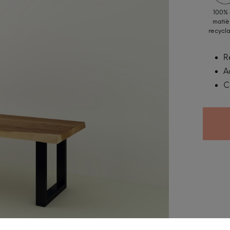
100%
matiè
recycl
R
A
C