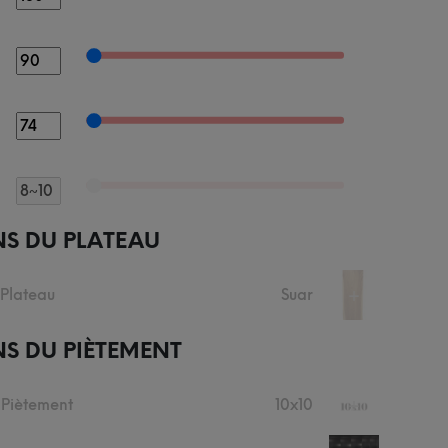
NS DU PLATEAU
 Plateau
Suar
+
S DU PIÈTEMENT
 Piètement
10x10
+