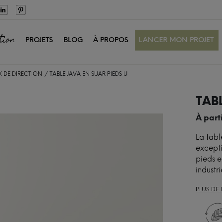
tion
PROJETS
BLOG
À PROPOS
LANCER MON PROJET
 DE DIRECTION
TABLE JAVA EN SUAR PIEDS U
TABL
À part
La tabl
excepti
pieds e
industri
PLUS DE 