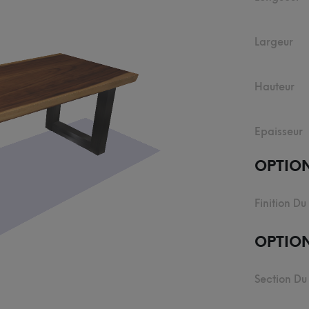
Largeur
Hauteur
Epaisseur
OPTIO
Finition Du
OPTION
Section Du