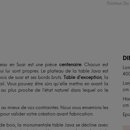
Finition D
N
D
teau en Suar est une pièce
centenaire
. Chacun est
Lon
ui lui sont propres. Le plateau de la table Java est
40
bois de suar et ses bords bruts.
Table d'exception
, la
Lar
l. Vous pouvez être sûrs qu'elle mettra en avant la
cm
au plus proche de l’état naturel dans lequel on le
.
Hau
cm
au mieux de vos contraintes. Nous vous enverrons les
our valider votre création avant fabrication.
Epa
 de bois, la monumentale table Java se décline avec