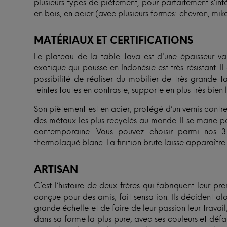
plusieurs types de piétement, pour parfaitement s’inté
en bois, en acier (avec plusieurs formes: chevron, mikad
MATÉRIAUX ET CERTIFICATIONS
Le plateau de la table Java est d'une épaisseur v
exotique qui pousse en Indonésie est très résistant. Il
possibilité de réaliser du mobilier de très grande 
teintes toutes en contraste, supporte en plus très bie
Son piètement est en acier, protégé d’un vernis contre 
des métaux les plus recyclés au monde. Il se marie pa
contemporaine. Vous pouvez choisir parmi nos 3 f
thermolaqué blanc. La finition brute laisse apparaître 
ARTISAN
C’est l’histoire de deux frères qui fabriquent leur p
conçue pour des amis, fait sensation. Ils décident al
grande échelle et de faire de leur passion leur travail, t
dans sa forme la plus pure, avec ses couleurs et défaut