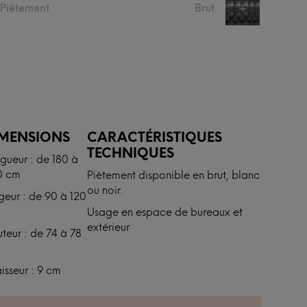
u Piètement
Brut
+
IMENSIONS
CARACTÉRISTIQUES
TECHNIQUES
gueur : de 180 à
0 cm
Piètement disponible en brut, blanc
ou noir.
geur : de 90 à 120
Usage en espace de bureaux et
extérieur
teur : de 74 à 78
isseur : 9 cm