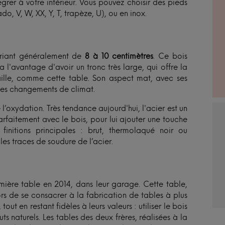
grer à votre intérieur. Vous pouvez choisir des pieds
o, V, W, XX, Y, T, trapèze, U), ou en inox.
ariant généralement de
8 à 10 centimètres
. Ce bois
 a l'avantage d'avoir un tronc très large, qui offre la
taille, comme cette table. Son aspect mat, avec ses
n les changements de climat.
l’oxydation. Très tendance aujourd'hui, l'acier est un
rfaitement avec le bois, pour lui ajouter une touche
initions principales : brut, thermolaqué noir ou
les traces de soudure de l’acier.
remière table en 2014, dans leur garage. Cette table,
ors de se consacrer à la fabrication de tables à plus
out en restant fidèles à leurs valeurs : utiliser le bois
s naturels. Les tables des deux frères, réalisées à la