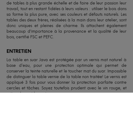
de tables à plus grande échelle et de faire de leur passion leur
travail, tout en restant fidèles à leurs valeurs : utiliser le bois dans
sa forme la plus pure, avec ses couleurs et défauts naturels. Les
tables des deux frères, réalisées à la main dans leur atelier, sont
donc uniques et pleines de charme. Ils attachent également
beaucoup d'importance à la provenance et la qualité de leur
bois, certifié FSC et PEFC.
ENTRETIEN
La table en suar Java est protégée par un vernis mat naturel à
base d’eau, pour une protection optimale qui permet de
conserver la teinte naturelle et le toucher mat du suar. Impossible
de distinguer la table vernie de la table non traitée! Le vernis est
appliqué 3 fois pour vous donner la protection parfaite contre
cercles et tâches. Soyez toutefois prudent avec le vin rouge, et
retirez-le rapidement.
Nettoyez votre table avec une éponge ou un chiffon humide.
Evitez les produits chimiques. Pas d’entretien nécessaire pour
cette table vernie.
FABRICATION ET LIVRAISON