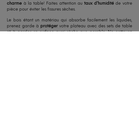
charme
à la table! Faites attention au
taux d’humidité
de votre
pièce pour éviter les fissures sèches.
Le bois étant un matériau qui absorbe facilement les liquides,
prenez garde à
protéger
votre plateau avec des sets de table
et à garder sa surface aussi sèche que possible. Ne nettoyez
votre table qu’avec un
chiffon humide
, et évitez les produits
chimiques.
Pour plus d’informations, consultez notre
FAQ
et nos
fiches
d’entretien
.
FABRICATION ET LIVRAISON
Le délai moyen est de
8 à 12 semaines
à compter du
paiement de l’acompte. Le délai peut être affiné en
fonction du carnet de commandes de notre artisan, des
caractéristiques de votre création et du lieu de livraison et
peut être allongé en période de fêtes ou de congés de
nos artisans.
Selon l’option retenue, notre partenaire, spécialisé dans le
transport de mobilier, vous livrera soit en pas-de-porte,
soit dans la pièce de destination. Le livreur pourra