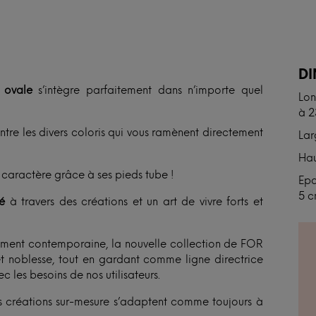
N
D
 ovale
s’intègre parfaitement dans n’importe quel
Lon
à 
tre les divers coloris qui vous ramènent directement
Lar
Hau
 caractère grâce à ses pieds tube !
Epa
5 
té
à travers des créations et un art de vivre forts et
ment contemporaine, la nouvelle collection de FOR
et noblesse, tout en gardant comme ligne directrice
c les besoins de nos utilisateurs.
 créations sur-mesure s’adaptent comme toujours à