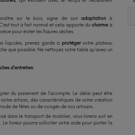
aturels
, qui évoluent avec le temps et nécessitent
raître sur le bois, signe de son
adaptation
à
C’est tout à fait normal et cela apporte du
charme
à
ièce pour éviter les fissures sèches.
es liquides, prenez garde à
protéger
votre plateau
èche que possible. Ne nettoyez votre table qu’avec un
iches d’entretien
.
ter du paiement de l’acompte. Le délai peut être
otre artisan, des caractéristiques de votre création
ériode de fêtes ou de congés de nos artisans.
isé dans le transport de mobilier, vous livrera soit en
Le livreur pourra solliciter votre aide pour porter la