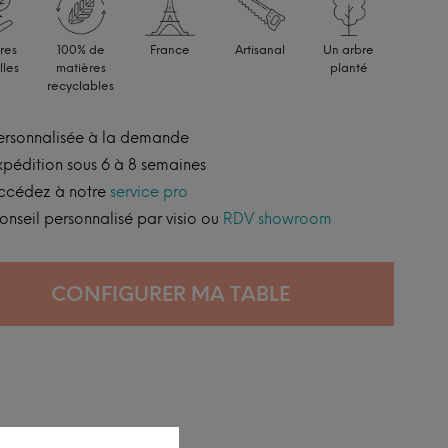
res
100% de
France
Artisanal
Un arbre
lles
matières
planté
recyclables
ersonnalisée à la demande
xpédition sous 6 à 8 semaines
ccédez à notre
service pro
onseil personnalisé par visio ou
RDV showroom
CONFIGURER MA TABLE