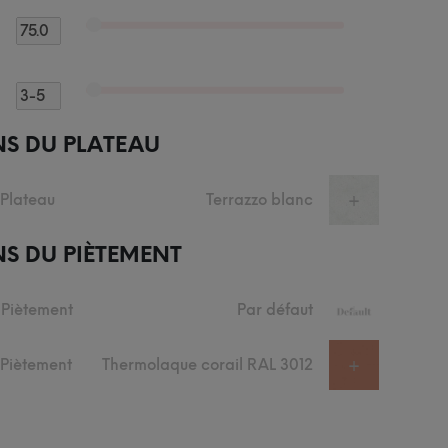
NS DU PLATEAU
 Plateau
Terrazzo blanc
+
S DU PIÈTEMENT
 Piètement
Par défaut
+
u Piètement
Thermolaque corail RAL 3012
+