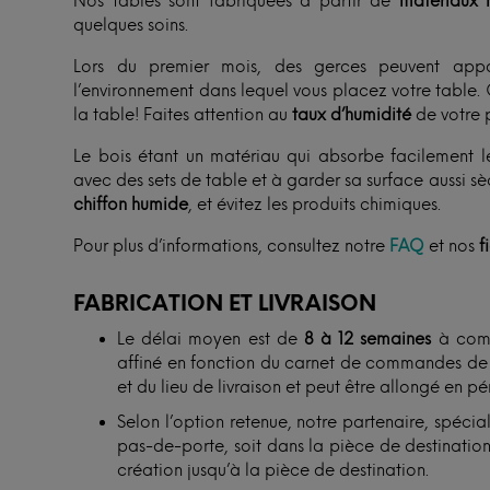
Nos tables sont fabriquées à partir de
matériaux n
quelques soins.
Lors du premier mois, des gerces peuvent appa
l’environnement dans lequel vous placez votre table. 
la table! Faites attention au
taux d’humidité
de votre p
Le bois étant un matériau qui absorbe facilement l
avec des sets de table et à garder sa surface aussi s
chiffon humide
, et évitez les produits chimiques.
Pour plus d’informations, consultez notre
FAQ
et nos
f
FABRICATION ET LIVRAISON
Le délai moyen est de
8 à 12 semaines
à comp
affiné en fonction du carnet de commandes de n
et du lieu de livraison et peut être allongé en p
Selon l’option retenue, notre partenaire, spécial
pas-de-porte, soit dans la pièce de destination. 
création jusqu’à la pièce de destination.