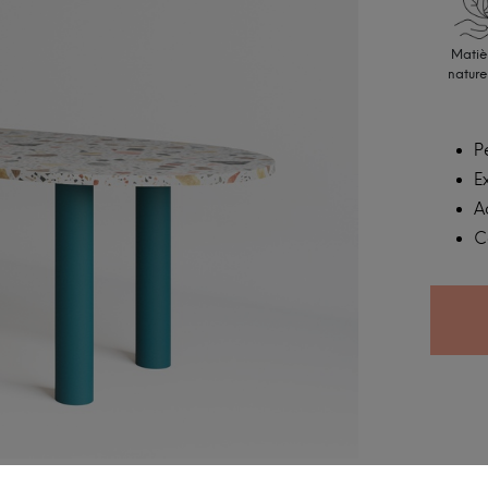
Matiè
nature
P
E
A
C