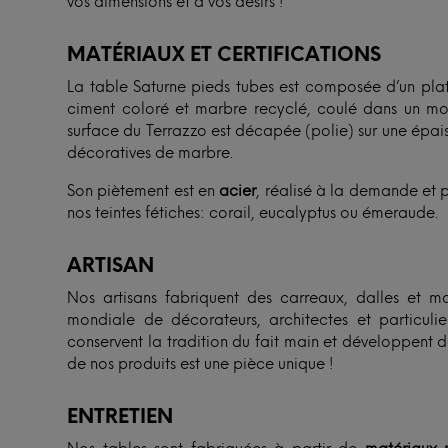
vos dimensions et à vos désirs !
MATÉRIAUX ET CERTIFICATIONS
La table Saturne pieds tubes est composée d’un pl
ciment coloré et marbre recyclé, coulé dans un mou
surface du Terrazzo est décapée (polie) sur une épais
décoratives de marbre.
Son piètement est en
acier
, réalisé à la demande et 
nos teintes fétiches: corail, eucalyptus ou émeraude.
ARTISAN
Nos artisans fabriquent des carreaux, dalles et mob
mondiale de décorateurs, architectes et particulie
conservent la tradition du fait main et développent 
de nos produits est une pièce unique !
ENTRETIEN