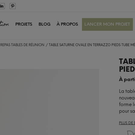
tion
PROJETS
BLOG
À PROPOS
LANCER MON PROJET
 REPAS
TABLES DE RÉUNION
TABLE SATURNE OVALE EN TERRAZZO PIEDS TUBE M
TAB
PIE
À part
La tabl
nouveau
forme l
pour sa
PLUS DE 