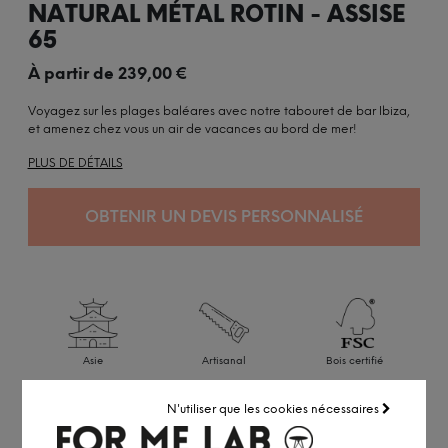
NATURAL MÉTAL ROTIN - ASSISE
65
À partir de
239,00
€
Voyagez sur les plages baléares avec notre tabouret de bar Ibiza,
et amenez chez vous un air de vacances au bord de mer!
PLUS DE DÉTAILS
OBTENIR UN DEVIS PERSONNALISÉ
Asie
Artisanal
Bois certifié
Réalisé en petite série
N'utiliser que les cookies nécessaires
Accédez à notre
service pro