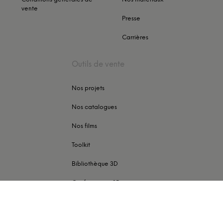
vente
Presse
Carrières
Outils de vente
Nos projets
Nos catalogues
Nos films
Toolkit
Bibliothèque 3D
Configurateur 3D
Copyright ©
FOR ME LAB
-
mentions légales