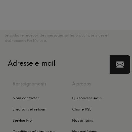
Je souhaite recevoir des messages sur les produits, services et
événements For Me Lab.
Renseignements
À propos
Nous contacter
Qui sommes-nous
Livraisons et retours
Charte RSE
Service Pro
Nos artisans
Conditions générales de
Nos matériaux