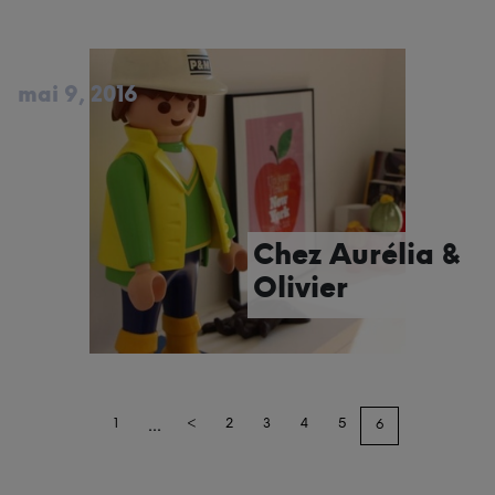
mai 9, 2016
Chez Aurélia &
Olivier
...
1
<
2
3
4
5
6