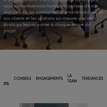
nous vous présentons toutes les coulisses de nos
réalisations, les contraintes et problématiques de
nos clients et les solutions sur-mesure que nous
avons pu leur apporter à chaque étape du
projet.
EZ
LA
S
CONSEILS
ENGAGEMENTS
TENDANCES
TEAM
IENTS