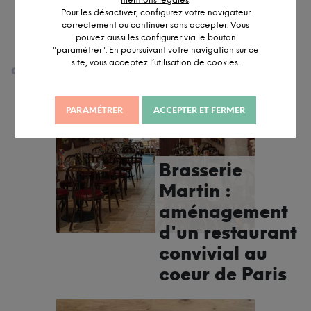
mentions légales
.
Pour les désactiver, configurez votre navigateur
correctement ou continuer sans accepter. Vous
pouvez aussi les configurer via le bouton
"paramétrer". En poursuivant votre navigation sur ce
site, vous acceptez l’utilisation de cookies.
août 18, 2022
PARAMÉTRER
ACCEPTER ET FERMER
Brasserie
Martin :
aménagement
d'un restaurant
convivial au
coeur de Paris