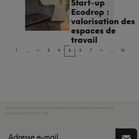
Start-up
Ecodrop :
valorisation des
espaces de
travail
...
...
1
<
3
4
6
7
>
16
5
Je souhaite recevoir des messages sur les produits, services et
événements For Me Lab.