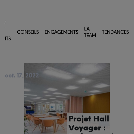
EZ
LA
S
CONSEILS
ENGAGEMENTS
TENDANCES
TEAM
IENTS
oct. 17, 2022
Projet Hall
Voyager :