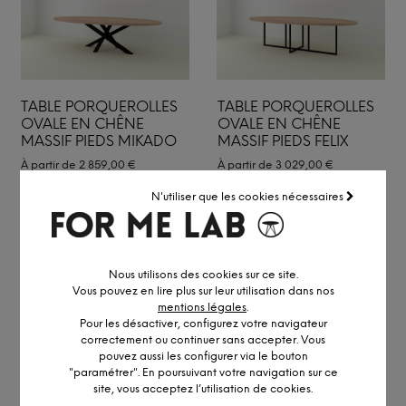
TABLE PORQUEROLLES
TABLE PORQUEROLLES
OVALE EN CHÊNE
OVALE EN CHÊNE
MASSIF PIEDS MIKADO
MASSIF PIEDS FELIX
À partir de
2 859,00
€
À partir de
3 029,00
€
N'utiliser que les cookies nécessaires
Nous utilisons des cookies sur ce site.
Vous pouvez en lire plus sur leur utilisation dans nos
mentions légales
.
Pour les désactiver, configurez votre navigateur
correctement ou continuer sans accepter. Vous
pouvez aussi les configurer via le bouton
"paramétrer". En poursuivant votre navigation sur ce
site, vous acceptez l’utilisation de cookies.
TABLE PORQUEROLLES
TABLE PORQUEROLLES