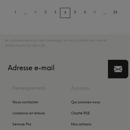
...
...
1
<
2
3
5
6
>
24
4
Je souhaite recevoir des messages sur les produits, services et
événements For Me Lab.
Renseignements
À propos
Nous contacter
Qui sommes-nous
Livraisons et retours
Charte RSE
Service Pro
Nos artisans